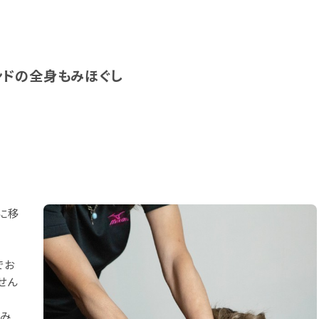
ンドの全身もみほぐし
に移
でお
せん
もみ