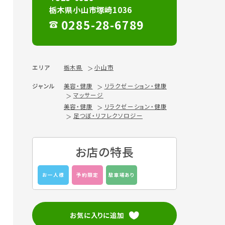
栃木県小山市塚崎1036
0285-28-6789
エリア
栃木県
小山市
ジャンル
美容・健康
リラクゼーション・健康
マッサージ
美容・健康
リラクゼーション・健康
足つぼ・リフレクソロジー
お店の特長
お一人様
予約限定
駐車場あり
お気に入りに追加