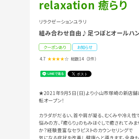
relaxation 癒らり
リラクゼーションユラリ
組み合わせ自由♪足つぼとオールハ
クーポンあり
お知らせ
4.7
★★★★
☆
総数14
（3件）
★2021年9月5日(日)より小山市塚崎の新店舗
転オープン！
カラダがだるい、首や肩が凝る、むくみや冷え性
悩みの方、『癒らり』のもみほぐしで癒されてみま
か？経験豊富なセラピストのカウンセリングで
気になる症状を改善し健康へと導きます。全身