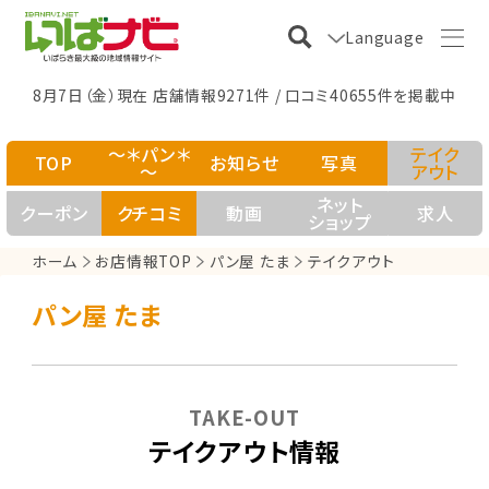
Language
8月7日（金）現在 店舗情報9271件 / 口コミ40655件を掲載中
～＊パン＊
テイク
TOP
お知らせ
写真
～
アウト
ネット
クーポン
クチコミ
動画
求人
ショップ
ホーム
お店情報TOP
パン屋 たま
テイクアウト
パン屋 たま
TAKE-OUT
テイクアウト情報