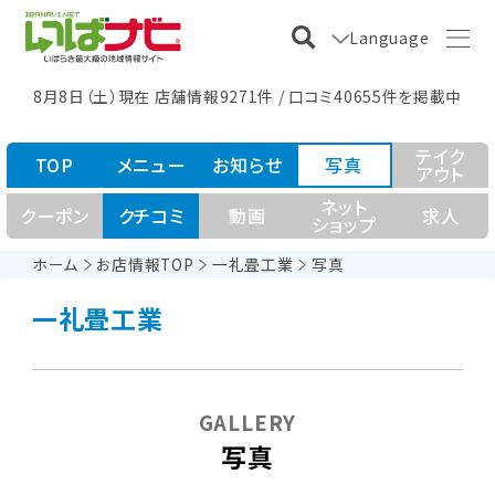
Language
8月8日（土）現在 店舗情報9271件 / 口コミ40655件を掲載中
テイク
TOP
メニュー
お知らせ
写真
アウト
ネット
クーポン
クチコミ
動画
求人
ショップ
ホーム
お店情報TOP
一礼畳工業
写真
一礼畳工業
GALLERY
写真