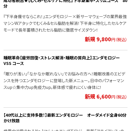
成功者続出★【むくみ・セルケアに特化】下半身集中・スリムコース 80
分
『下半身痩せならこれ！』エンダモロジー×新サーマウェーブの業界最強
マシンWアタックでむくみ&セル脂肪を解消！下半身に特化したセルケア
モードで長年蓄積されたセル脂肪に徹底サイズダウン！
新規 9,800
円（税込）
睡眠革命【疲労回復・ストレス解消・睡眠の質向上】エンダモロジー
VSS コース
「眠りが浅い」「なかなか眠れない」でお悩みの方へ！睡眠改善のエビデ
ンスを持つエンダモロジーに登場した新メニュー。日中のパフォーマン
スup☆集中力up免疫力up。新体感で疲れにくい身体に！
新規 6,600
円（税込）
【40代以上に支持多数！】最新エンダモロジー オーダメイド全身60分
かけ放題
世界中で愛されるNo.1マシン★エンダモロジー最新「アライアンス」の