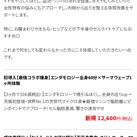
イトをやさしくほぐし、血流・リンパの流れを促進。冷えやむくみといった
女性特有の悩みにもアプローチし、内側から巡りを整える体質改善をサ
ポートします。
特に、お腹まわりや太もも・ヒップなどの下半身のセルライトケアにもお
すすめ◎
これまで何をしても変わらなかった方にこそ体感していただきたい一台
です。
初導入【最強コラボ痩身】エンダモロジー全身60分×サーマウェーブ1
ヶ所体験
【3ヶ月で10k減続出！】エンダモロジーで吸引＆ほぐし、全身の巡りup→
茨城初登場・世界No.1の次世代マイクロ波★最強マシンで脂肪層にピ
ンポイントでアプローチ！セル脂肪激減、驚きの速攻やせ
新規 12,600
円（税込）