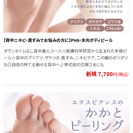
【背中ニキビ・黒ずみでお悩みの方に】PHA・水光ボディピール
ダウンタイムなし背中美人コース☆皮膚科学研究から生まれた本格ピ
ール☆背中のブツブツ、ザラつき、黒ずみ、ニキビケア、二の腕のポツポツ
も◎自信の持てる魅せる背中へ♪挙式前の花嫁さまにも
新規 7,700
円（税込）