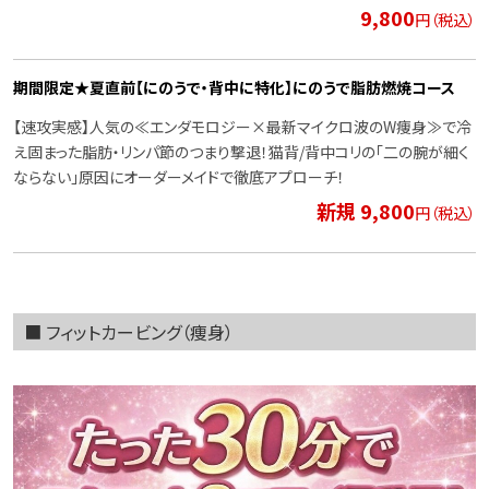
9,800
円（税込）
期間限定★夏直前【にのうで・背中に特化】にのうで脂肪燃焼コース
【速攻実感】人気の≪エンダモロジー×最新マイクロ波のW痩身≫で冷
え固まった脂肪・リンパ節のつまり撃退！猫背/背中コリの「二の腕が細く
ならない」原因にオーダーメイドで徹底アプローチ！
新規 9,800
円（税込）
■ フィットカービング（痩身）