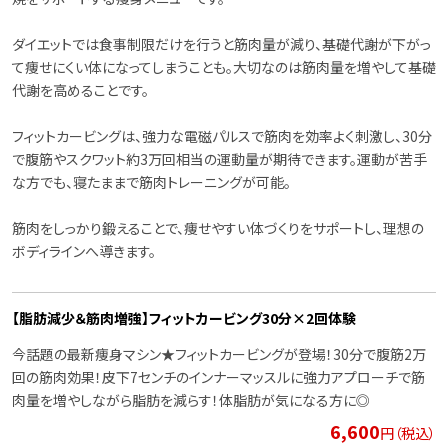
ダイエットでは食事制限だけを行うと筋肉量が減り、基礎代謝が下がっ
て痩せにくい体になってしまうことも。大切なのは筋肉量を増やして基礎
代謝を高めることです。
フィットカービングは、強力な電磁パルスで筋肉を効率よく刺激し、30分
で腹筋やスクワット約3万回相当の運動量が期待できます。運動が苦手
な方でも、寝たままで筋肉トレーニングが可能。
筋肉をしっかり鍛えることで、痩せやすい体づくりをサポートし、理想の
ボディラインへ導きます。
【脂肪減少＆筋肉増強】フィットカービング30分×2回体験
今話題の最新痩身マシン★フィットカービングが登場！30分で腹筋2万
回の筋肉効果！皮下7センチのインナーマッスルに強力アプローチで筋
肉量を増やしながら脂肪を減らす！体脂肪が気になる方に◎
6,600
円（税込）