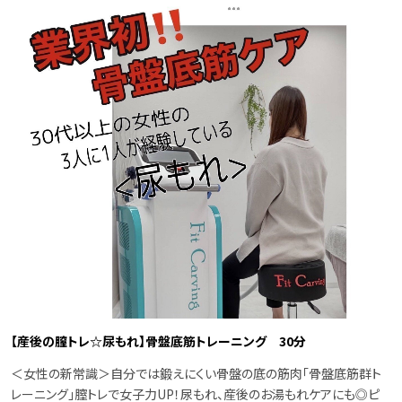
【産後の膣トレ☆尿もれ】骨盤底筋トレーニング 30分
＜女性の新常識＞自分では鍛えにくい骨盤の底の筋肉「骨盤底筋群ト
レーニング」膣トレで女子力UP！尿もれ、産後のお湯もれケアにも◎ピ