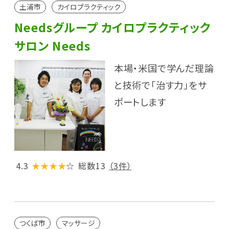
土浦市
カイロプラクティック
Needsグループ カイロプラクティック
サロン Needs
本場・米国で学んだ理論
と技術で「治す力」をサ
ポートします
4.3
★★★★
☆
総数13
（3件）
つくば市
マッサージ