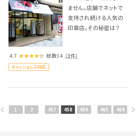
ません。店舗でネットで
支持され続ける人気の
印章店。その秘密は？
4.7
★★★★
☆
総数14
（3件）
キャッシュレス対応
1
2
457
458
459
463
464