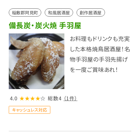
稲敷郡阿見町
和風居酒屋
創作居酒屋
備長炭・炭火焼 手羽屋
お料理もドリンクも充実
した本格焼鳥居酒屋！名
物手羽屋の手羽先揚げ
を一度ご賞味あれ！
4.0
★★★★
☆
総数4
（1件）
キャッシュレス対応