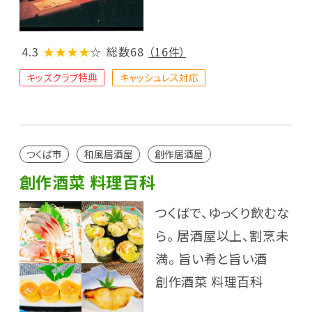
4.3
★★★★
☆
総数68
（16件）
キッズクラブ特典
キャッシュレス対応
つくば市
和風居酒屋
創作居酒屋
創作酒菜 料理百科
つくばで、ゆっくり飲むな
ら。 居酒屋以上、割烹未
満。 旨い肴と旨い酒
創作酒菜 料理百科