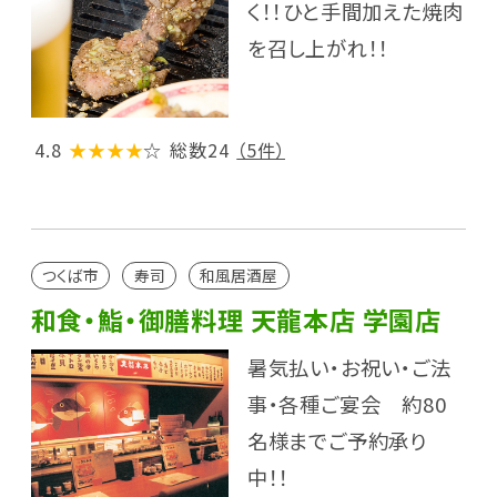
く！！ひと手間加えた焼肉
を召し上がれ！！
4.8
★★★★
☆
総数24
（5件）
つくば市
寿司
和風居酒屋
和食・鮨・御膳料理 天龍本店 学園店
暑気払い・お祝い・ご法
事・各種ご宴会 約80
名様までご予約承り
中！！