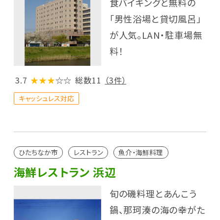
食バイキングと無料の
「男性浴場と貸切風呂」
が人気。LAN・駐車場無
料！
3.7
★★★
☆☆
総数11
（3件）
キャッシュレス対応
ひたちなか市
レストラン
魚介・海鮮料理
海鮮レストラン 浜辺
旬の磯料理とあんこう
鍋、那珂湊の海の幸がた