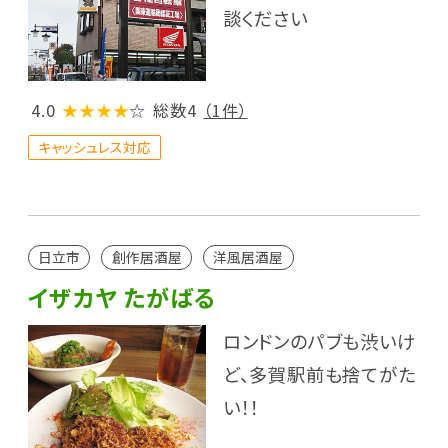
談ください
4.0
★★★★
☆
総数4
（1件）
キャッシュレス対応
日立市
創作居酒屋
洋風居酒屋
イザカヤ たがばる
ロンドンのパブも渋いけ
ど、多賀駅前も捨てがた
い！！