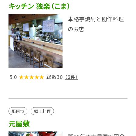
キッチン 独楽（こま）
本格芋焼酎と創作料理
のお店
5.0
★★★★★
総数30
（6件）
那珂市
郷土料理
元屋敷