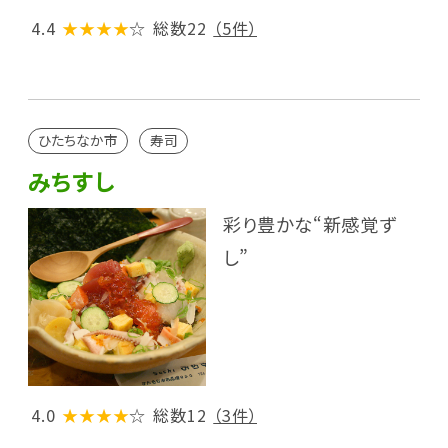
4.4
★★★★
☆
総数22
（5件）
ひたちなか市
寿司
みちすし
彩り豊かな“新感覚ず
し”
4.0
★★★★
☆
総数12
（3件）