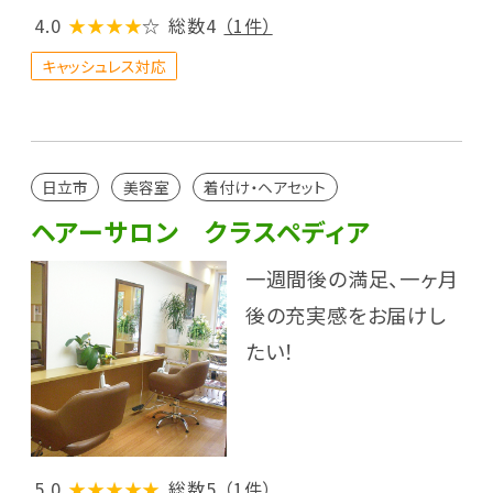
4.0
★★★★
☆
総数4
（1件）
キャッシュレス対応
日立市
美容室
着付け・ヘアセット
ヘアーサロン クラスペディア
一週間後の満足、一ヶ月
後の充実感をお届けし
たい！
5.0
★★★★★
総数5
（1件）