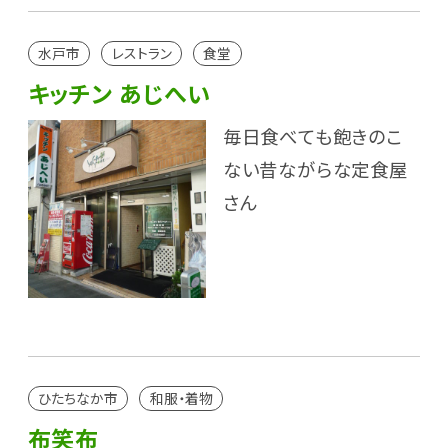
水戸市
レストラン
食堂
キッチン あじへい
毎日食べても飽きのこ
ない昔ながらな定食屋
さん
ひたちなか市
和服・着物
布笑布