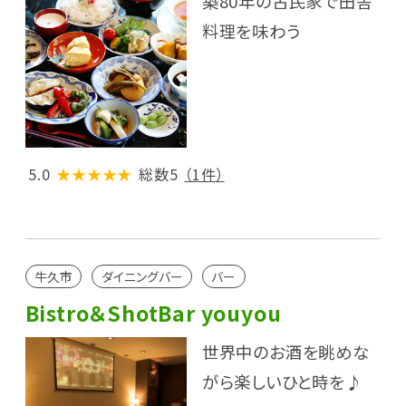
築80年の古民家で田舎
料理を味わう
5.0
★★★★★
総数5
（1件）
牛久市
ダイニングバー
バー
Bistro＆ShotBar youyou
世界中のお酒を眺めな
がら楽しいひと時を♪