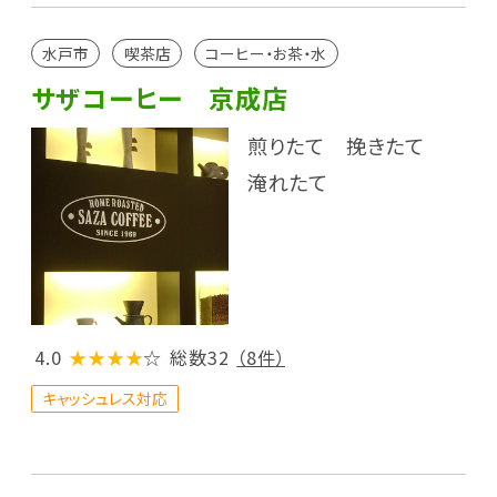
水戸市
喫茶店
コーヒー・お茶・水
サザコーヒー 京成店
煎りたて 挽きたて
淹れたて
4.0
★★★★
☆
総数32
（8件）
キャッシュレス対応