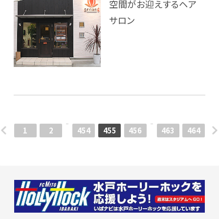
空間がお迎えするヘア
サロン
1
2
454
455
456
463
464