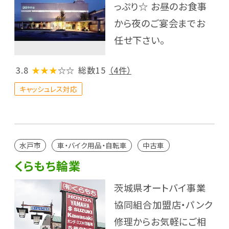
っぷり☆ お昼のお食事
から夜のご宴会までお
任せ下さい。
3.8
★★★
☆☆
総数15
（4件）
キャッシュレス対応
水戸市
車・バイク用品・自転車
中古車
くらもち輪業
茨城県オートバイ事業
協同組合加盟店・パンク
修理からお気軽にご相