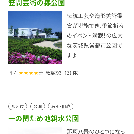
笠間芸術の森公園
伝統工芸や造形美術鑑
賞が堪能でき、季節折々
のイベント満載！の広大
な茨城県営都市公園で
す♪
4.4
★★★★
☆
総数93
（21件）
那珂市
公園
名所・旧跡
一の関ため池親水公園
那珂八景のひとつになっ