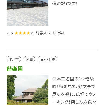
道の駅」です！
4.5
★★★★
☆
総数412
（92件）
水戸市
公園
名所・旧跡
偕楽園
日本三名園の1つ偕楽
園！梅を見て、好文亭で
歴史を感じ、広場でウォ
ーキング！楽しみ方色々