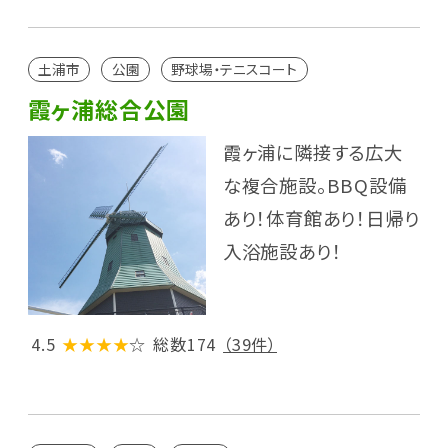
土浦市
公園
野球場・テニスコート
霞ヶ浦総合公園
霞ヶ浦に隣接する広大
な複合施設。BBQ設備
あり！体育館あり！日帰り
入浴施設あり！
4.5
★★★★
☆
総数174
（39件）