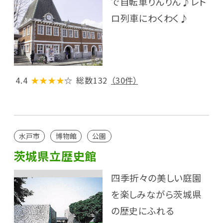
で自転車りんりん♪レト
ロ列車にわくわく♪
4.4
★★★★
☆
総数132
（30件）
水戸市
博物館
公園
茨城県立歴史館
四季折々の美しい庭園
を楽しみながら茨城県
の歴史にふれる