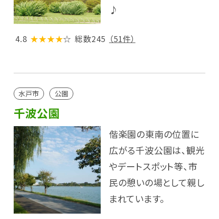
♪
4.8
★★★★
☆
総数245
（51件）
水戸市
公園
千波公園
偕楽園の東南の位置に
広がる千波公園は、観光
やデートスポット等、市
民の憩いの場として親し
まれています。