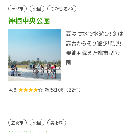
神栖市
公園
その他(遊ぶ)
神栖中央公園
夏は噴水で水遊び！冬は
高台からそり遊び！防災
機能も備えた都市型公
園
4.8
★★★★
☆
総数106
（22件）
笠間市
公園
美術館