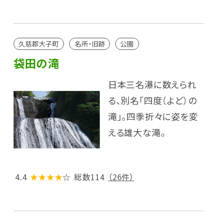
久慈郡大子町
名所・旧跡
公園
袋田の滝
日本三名瀑に数えられ
る、別名「四度（よど）の
滝｣。四季折々に姿を変
える雄大な滝。
4.4
★★★★
☆
総数114
（26件）