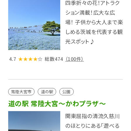
四季折々の花！アトラク
ション満載！広大な広
場！ 子供から大人まで楽
しめる茨城を代表する観
光スポット♪
4.7
★★★★
☆
総数474
（100件）
常陸大宮市
道の駅
公園
道の駅 常陸大宮～かわプラザ～
関東屈指の清流久慈川
のほとりにある「遊べる