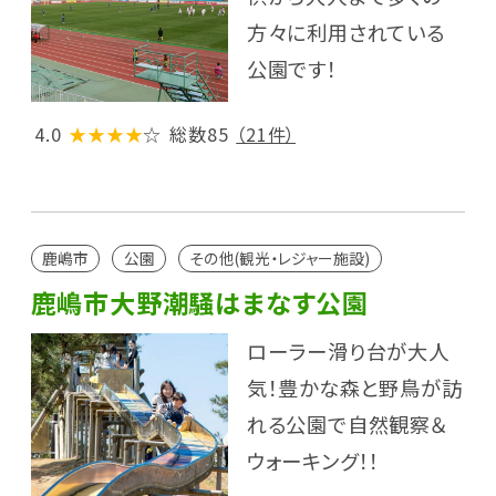
方々に利用されている
公園です！
4.0
★★★★
☆
総数85
（21件）
鹿嶋市
公園
その他(観光・レジャー施設)
鹿嶋市大野潮騒はまなす公園
ローラー滑り台が大人
気！豊かな森と野鳥が訪
れる公園で自然観察＆
ウォーキング！！