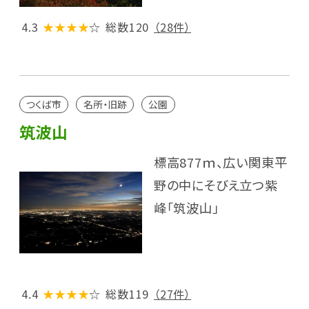
4.3
★★★★
☆
総数120
（28件）
つくば市
名所・旧跡
公園
筑波山
標高877ｍ、広い関東平
野の中にそびえ立つ紫
峰「筑波山」
4.4
★★★★
☆
総数119
（27件）