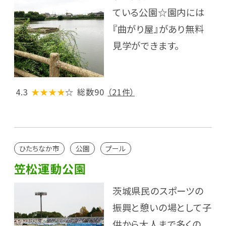
ている公園☆園内には
『曲がり屋』があり無料
見学ができます。
4.3
★★★★
☆
総数90
（21件）
ひたちなか市
公園
プール
笠松運動公園
茨城県民のスポーツの
振興と憩いの場として子
供から大人まで多くの