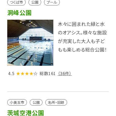
つくば市
公園
プール
洞峰公園
木々に囲まれた緑と水
のオアシス。様々な施設
が充実した大人も子ど
もも楽しめる総合公園！
4.5
★★★★
☆
総数161
（36件）
小美玉市
公園
名所・旧跡
茨城空港公園