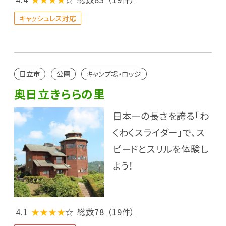
キャッシュレス対応
日立市
公園
キャンプ場・ロッジ
奥日立きららの里
日本一の長さを誇る「わ
くわくスライダー」で、ス
ピードとスリルを体験し
よう！
4.1
★★★★
☆
総数78
（19件）