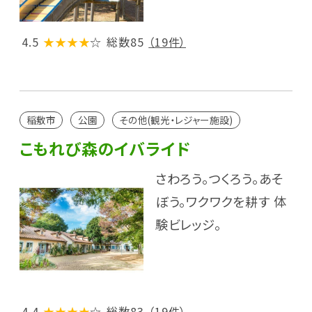
4.5
★★★★
☆
総数85
（19件）
稲敷市
公園
その他(観光・レジャー施設)
こもれび森のイバライド
さわろう。つくろう。あそ
ぼう。ワクワクを耕す 体
験ビレッジ。
4.4
★★★★
☆
総数83
（19件）