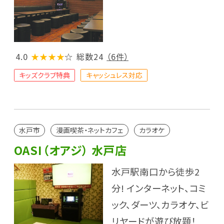
4.0
★★★★
☆
総数24
（6件）
キッズクラブ特典
キャッシュレス対応
水戸市
漫画喫茶・ネットカフェ
カラオケ
OASI（オアジ） 水戸店
水戸駅南口から徒歩2
分! インターネット、コミ
ック、ダーツ、カラオケ、ビ
リヤードが遊び放題！