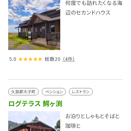
何度でも訪れたくなる海
辺のセカンドハウス
5.0
★★★★★
総数20
（4件）
久慈郡大子町
ペンション
レストラン
ログテラス 鰐ヶ渕
お泊りとしゃもとそばと
珈琲と