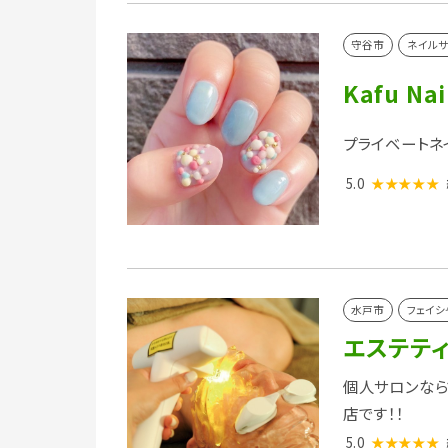
守谷市
ネイルサ
Kafu Nai
プライベートネ
5.0
★★★★★
水戸市
フェイシ
エステティッ
個人サロンなら
店です！！
5.0
★★★★★