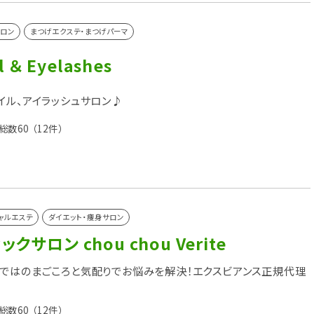
ロン
まつげエクステ・まつげパーマ
l ＆ Eyelashes
イル、アイラッシュサロン♪
総数60
（12件）
ャルエステ
ダイエット・痩身サロン
クサロン chou chou Verite
ではのまごころと気配りでお悩みを解決！エクスビアンス正規代理
総数60
（12件）