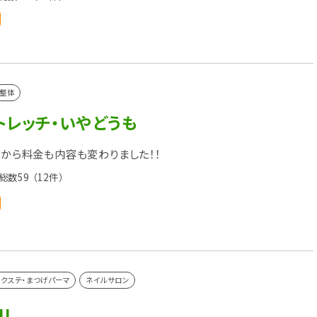
整体
トレッチ・いやどうも
1日から料金も内容も変わりました！！
総数59
（12件）
クステ・まつげパーマ
ネイルサロン
ll