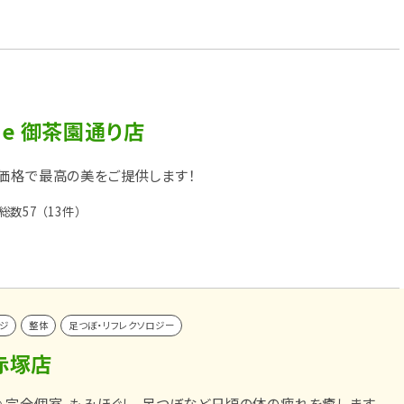
tyle 御茶園通り店
価格で最高の美をご提供します！
総数57
（13件）
ジ
整体
足つぼ・リフレクソロジー
赤塚店
♪完全個室。もみほぐし、足つぼなど日頃の体の疲れを癒します。