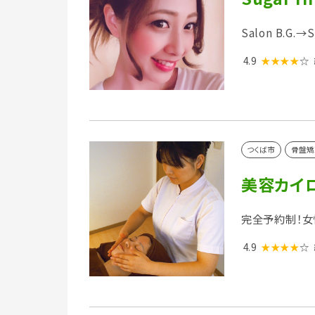
Salon B.G.
4.9
★★★★
☆
つくば市
骨盤矯
美容カイロプ
完全予約制！女
4.9
★★★★
☆