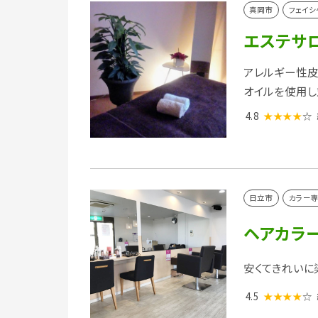
真岡市
フェイシ
エステサロ
アレルギー性皮
オイルを使用し
4.8
★★★★
☆
日立市
カラー
ヘアカラー
安くてきれいに
4.5
★★★★
☆