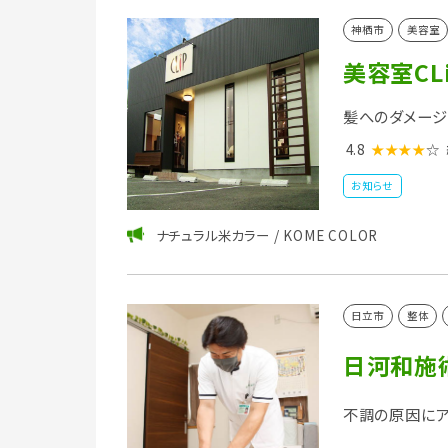
神栖市
美容室
美容室CL
髪へのダメージ
4.8
★★★★
☆
お知らせ
ナチュラル米カラー / KOME COLOR
日立市
整体
日河和施
不調の原因にア