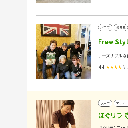
水戸市
美容室
Free S
リーズナブルな
4.4
★★★★
☆
水戸市
マッサー
ほぐリラ 
ほぐリラ2号店