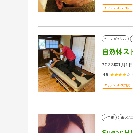
キャッシュレス対応
かすみがうら市
自然体ス
2022年1月
4.9
★★★★
☆
キャッシュレス対応
水戸市
まつげエ
Sugar Hi