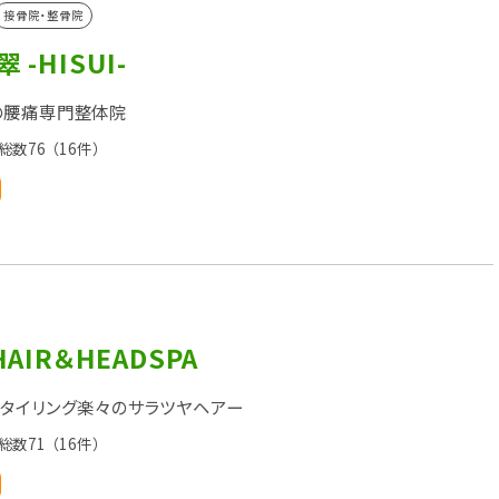
接骨院・整骨院
 -HISUI-
の腰痛専門整体院
総数76
（16件）
HAIR＆HEADSPA
タイリング楽々のサラツヤヘアー
総数71
（16件）