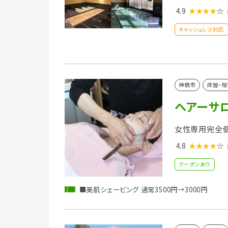
4.9
★★★★
☆
キャッシュレス対応
神栖市
床屋・理
ヘアーサ
女性専用完全個
4.8
★★★★
☆
クーポンあり
■美肌シェービング 通常3500円→3000円