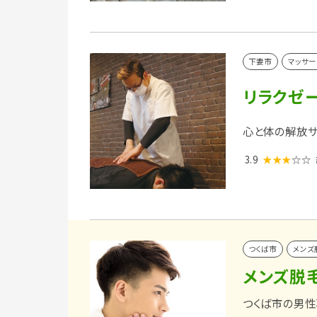
下妻市
マッサー
リラクゼー
心と体の解放サ
3.9
★★★
☆☆
つくば市
メンズ
メンズ脱
つくば市の男性