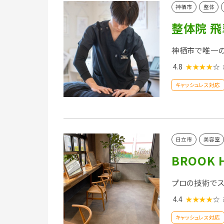
神栖市
整体
整体院 飛翠
神栖市で唯一
4.8
★★★★
☆
キャッシュレス対応
日立市
美容室
BROOK 
プロの技術でス
4.4
★★★★
☆
キャッシュレス対応