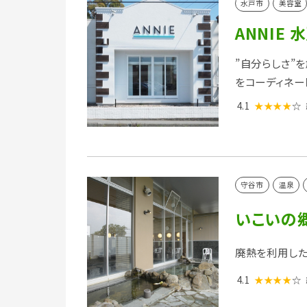
水戸市
美容室
ANNIE
”自分らしさ”
をコーディネー
4.1
★★★★
☆
守谷市
温泉
いこいの郷
廃熱を利用した
4.1
★★★★
☆