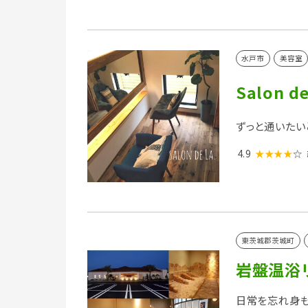
水戸市
美容室
Salon de
ずっと通いたい
4.9
★★★★
☆
東茨城郡茨城町
岩盤温浴
日常を忘れ身も