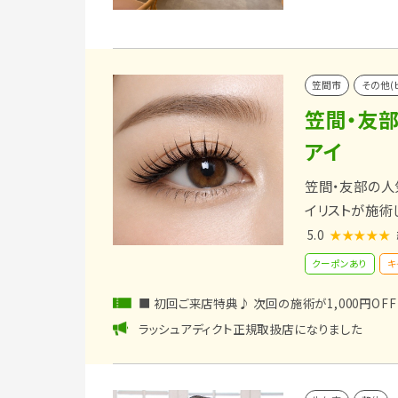
笠間市
その他(
笠間・友部
アイ
笠間・友部の人
イリストが施術
5.0
★★★★★
クーポンあり
キ
■ 初回ご来店特典♪ 次回の施術が1,000円OFF
ラッシュアディクト正規取扱店になりました