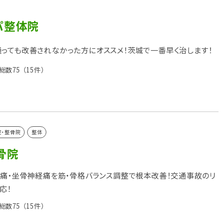
パ整体院
っても改善されなかった方にオススメ！茨城で一番早く治します！
総数75
（15件）
院・整骨院
整体
骨院
腰痛・坐骨神経痛を筋・骨格バランス調整で根本改善！交通事故のリ
応！
総数75
（15件）