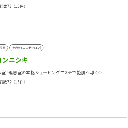
総数73
（15件）
容室
その他(エステサロン)
ロンニシキ
室！理容室の本格シェービングエステで艶肌へ導く☆
総数72
（15件）