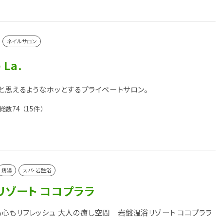
ネイルサロン
 La.
と思えるようなホッとするプライベートサロン。
総数74
（15件）
銭湯
スパ・岩盤浴
リゾート ココプララ
心もリフレッシュ 大人の癒し空間 岩盤温浴リゾート ココプララ