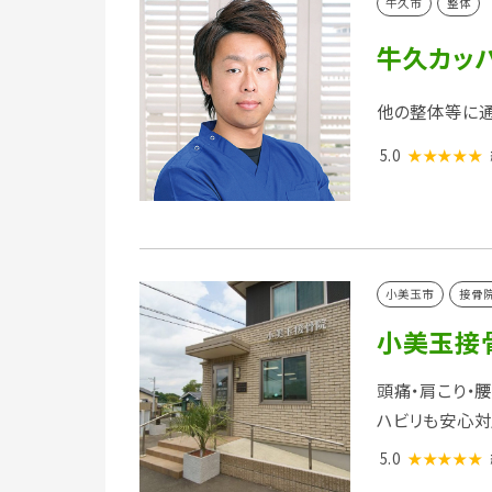
牛久市
整体
牛久カッ
他の整体等に通
5.0
★★★★★
小美玉市
接骨
小美玉接
頭痛・肩こり・
ハビリも安心対
5.0
★★★★★