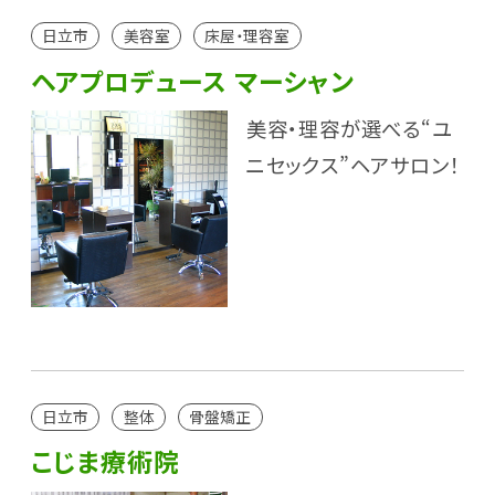
日立市
美容室
床屋・理容室
ヘアプロデュース マーシャン
美容・理容が選べる“ユ
ニセックス”ヘアサロン！
日立市
整体
骨盤矯正
こじま療術院