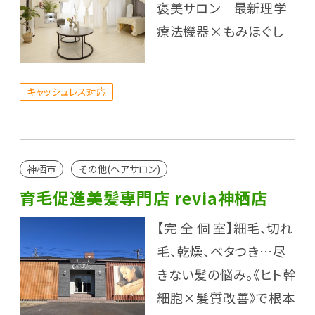
褒美サロン 最新理学
療法機器×もみほぐし
キャッシュレス対応
神栖市
その他(ヘアサロン)
育毛促進美髪専門店 revia神栖店
【完 全 個 室】細毛、切れ
毛、乾燥、ベタつき…尽
きない髪の悩み。《ヒト幹
細胞×髪質改善》で根本