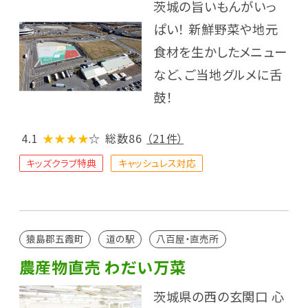
茨城の旨いもんがいっ
ぱい！ 新鮮野菜や地元
食材を生かしたメニュー
など、ご当地グルメに舌
鼓！
4.1
★★★★
☆
総数86
（21件）
キッズクラブ特典
キャッシュレス対応
猿島郡五霞町
道の駅
八百屋・直売所
農産物直売 わだい万菜
茨城県の西の玄関口 心