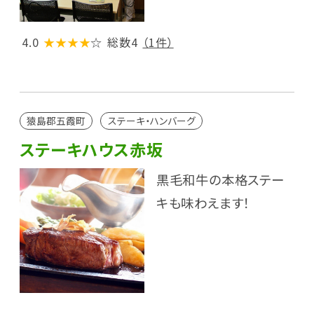
4.0
★★★★
☆
総数4
（1件）
猿島郡五霞町
ステーキ・ハンバーグ
ステーキハウス赤坂
黒毛和牛の本格ステー
キも味わえます！