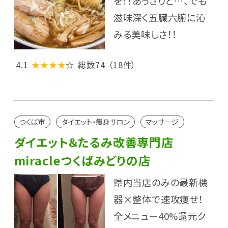
を！！あっさりと…、でも
滋味深く五臓六腑に沁
みる美味しさ！！
4.1
★★★★
☆
総数74
（18件）
つくば市
ダイエット・痩身サロン
マッサージ
ダイエット＆たるみ改善専門店
miracleつくばみどりの店
県内当店のみの最新機
器×整体で速攻痩せ！
全メニュー40%還元ク