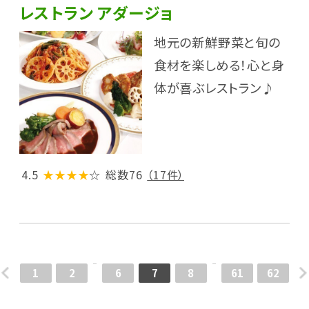
レストラン アダージョ
地元の新鮮野菜と旬の
食材を楽しめる！心と身
体が喜ぶレストラン♪
4.5
★★★★
☆
総数76
（17件）
1
2
6
7
8
61
62