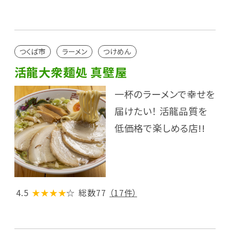
つくば市
ラーメン
つけめん
活龍大衆麺処 真壁屋
一杯のラーメンで幸せを
届けたい！ 活龍品質を
低価格で楽しめる店!!
4.5
★★★★
☆
総数77
（17件）