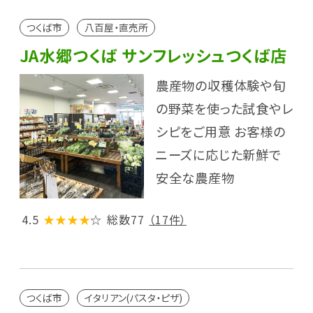
つくば市
八百屋・直売所
JA水郷つくば サンフレッシュつくば店
農産物の収穫体験や旬
の野菜を使った試食やレ
シピをご用意 お客様の
ニーズに応じた新鮮で
安全な農産物
4.5
★★★★
☆
総数77
（17件）
つくば市
イタリアン(パスタ・ピザ)