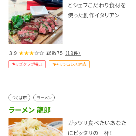
とシェフこだわり食材を
使った創作イタリアン
3.9
★★★
☆☆
総数75
（19件）
キッズクラブ特典
キャッシュレス対応
つくば市
ラーメン
ラーメン 龍郎
ガッツリ食べたいあなた
にピッタリの一杯！