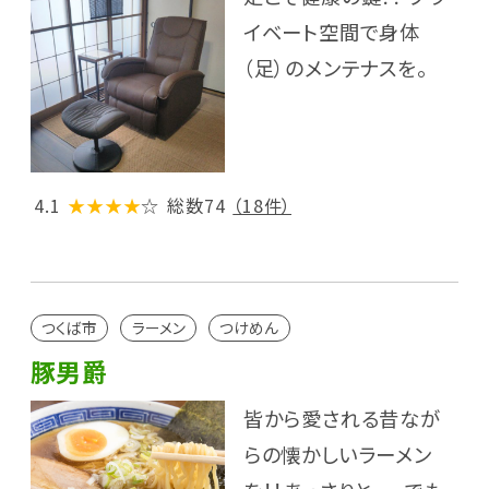
イベート空間で身体
（足）のメンテナスを。
4.1
★★★★
☆
総数74
（18件）
つくば市
ラーメン
つけめん
豚男爵
皆から愛される昔なが
らの懐かしいラーメン