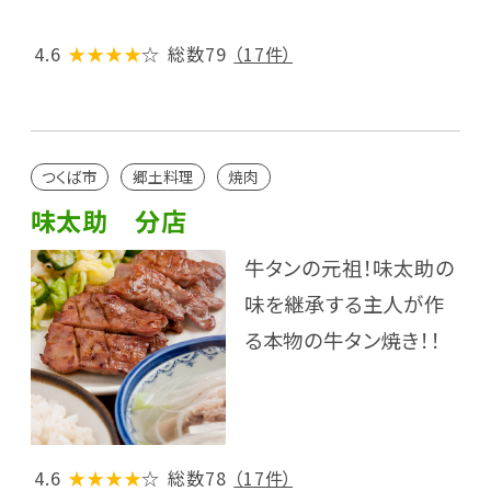
4.6
★★★★
☆
総数79
（17件）
つくば市
郷土料理
焼肉
味太助 分店
牛タンの元祖！味太助の
味を継承する主人が作
る本物の牛タン焼き！！
4.6
★★★★
☆
総数78
（17件）