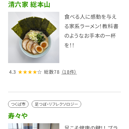
清六家 総本山
食べる人に感動を与え
る家系ラーメン！教科書
のようなお手本の一杯
を！！
4.3
★★★★
☆
総数78
（18件）
つくば市
足つぼ・リフレクソロジー
寿々や
足こそ健康の鍵！！ プラ