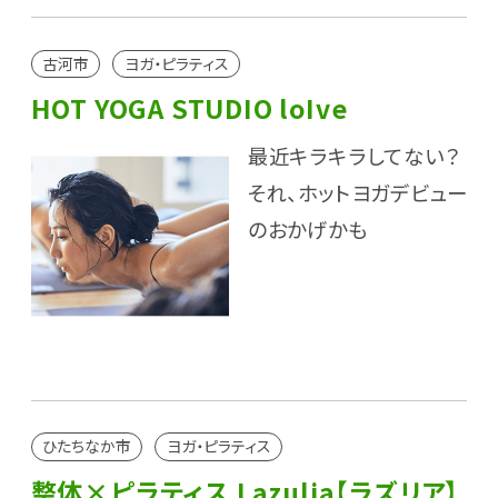
古河市
ヨガ・ピラティス
HOT YOGA STUDIO loIve
最近キラキラしてない？
それ、ホットヨガデビュー
のおかげかも
ひたちなか市
ヨガ・ピラティス
整体×ピラティス Lazulia【ラズリア】