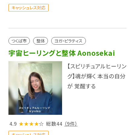
キャッシュレス対応
つくば市
整体
ヨガ・ピラティス
宇宙ヒーリングと整体 Aonosekai
【スピリチュアルヒーリン
グ】魂が輝く 本当の自分
が 覚醒する
4.9
★★★★
☆
総数44
（9件）
キャッシュレス対応