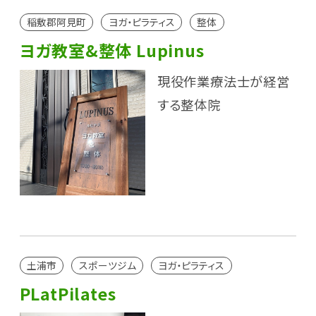
稲敷郡阿見町
ヨガ・ピラティス
整体
ヨガ教室&整体 Lupinus
現役作業療法士が経営
する整体院
土浦市
スポーツジム
ヨガ・ピラティス
PLatPilates