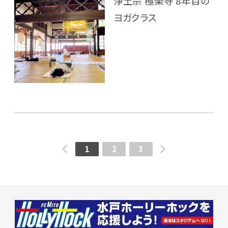
浄土宗 極楽寺 8年目の
ヨガクラス
1
2
3