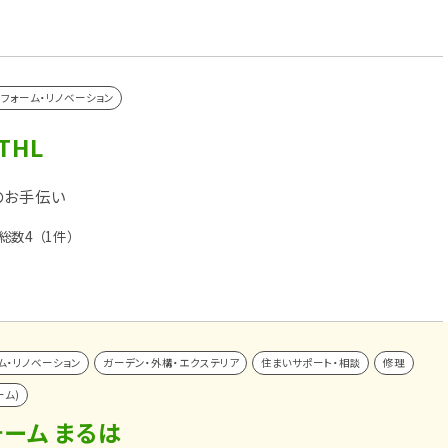
リフォーム・リノベーション
THL
のお手伝い
総数4
（1件）
ム・リノベーション
ガーデン・外構・エクステリア
住まいサポート・相談
修理
ーム)
ーム まるは