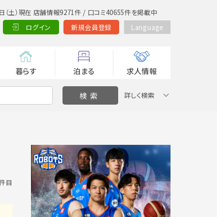
日（土）現在 店舗情報9271件 / 口コミ40655件を掲載中
ログイン
新規会員登録
Language
暮らす
泊まる
求人情報
詳しく検索
0 件目