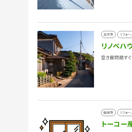
古河市
リフォー
リノベハ
空き屋問題すぐ
結城市
リフォー
トーコー