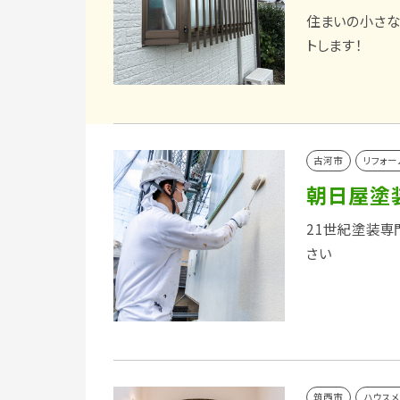
住まいの小さな
トします！
古河市
リフォー
朝日屋塗
21世紀塗装専
さい
筑西市
ハウス