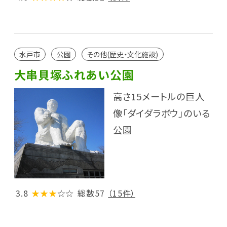
水戸市
公園
その他(歴史・文化施設)
大串貝塚ふれあい公園
高さ15メートルの巨人
像「ダイダラボウ」のいる
公園
3.8
★★★
☆☆
総数57
（15件）