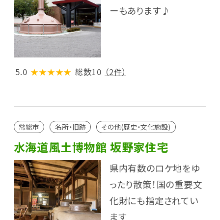
ーもあります♪
5.0
★★★★★
総数10
（2件）
常総市
名所・旧跡
その他(歴史・文化施設)
水海道風土博物館 坂野家住宅
県内有数のロケ地をゆ
ったり散策！国の重要文
化財にも指定されてい
ます