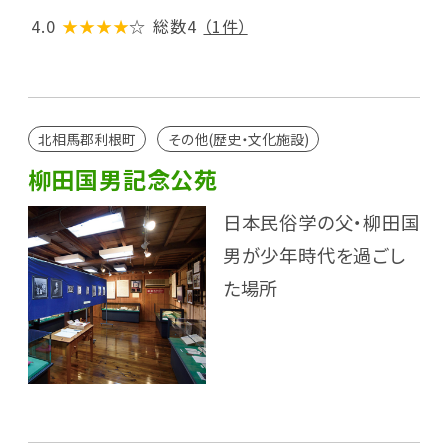
4.0
★★★★
☆
総数4
（1件）
北相馬郡利根町
その他(歴史・文化施設)
柳田国男記念公苑
日本民俗学の父・柳田国
男が少年時代を過ごし
た場所