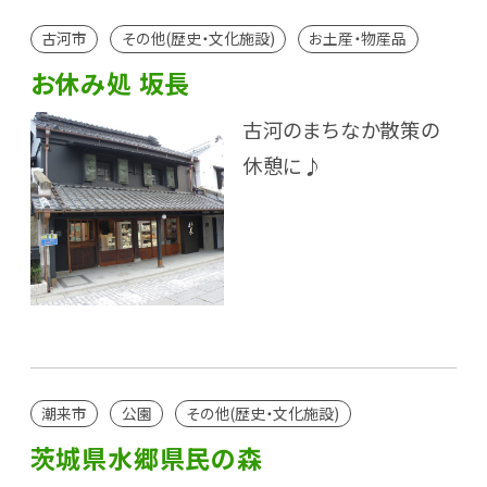
古河市
その他(歴史・文化施設)
お土産・物産品
お休み処 坂長
古河のまちなか散策の
休憩に♪
潮来市
公園
その他(歴史・文化施設)
茨城県水郷県民の森