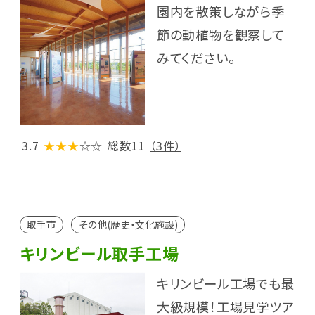
園内を散策しながら季
節の動植物を観察して
みてください。
3.7
★★★
☆☆
総数11
（3件）
取手市
その他(歴史・文化施設)
キリンビール取手工場
キリンビール工場でも最
大級規模！工場見学ツア