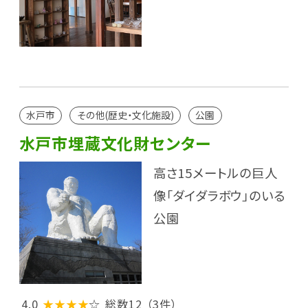
水戸市
その他(歴史・文化施設)
公園
水戸市埋蔵文化財センター
高さ15メートルの巨人
像「ダイダラボウ」のいる
公園
4.0
★★★★
☆
総数12
（3件）