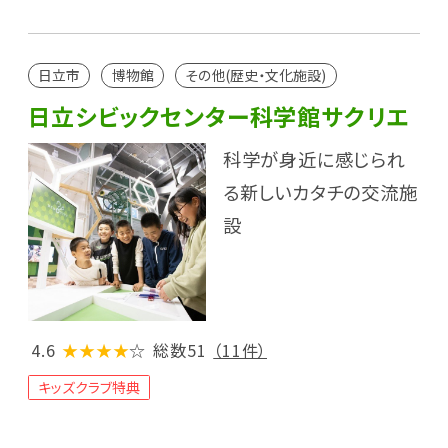
日立市
博物館
その他(歴史・文化施設)
日立シビックセンター科学館サクリエ
科学が身近に感じられ
る新しいカタチの交流施
設
4.6
★★★★
☆
総数51
（11件）
キッズクラブ特典