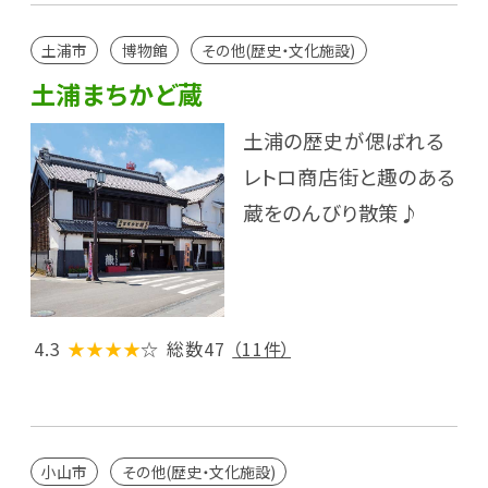
土浦市
博物館
その他(歴史・文化施設)
土浦まちかど蔵
土浦の歴史が偲ばれる
レトロ商店街と趣のある
蔵をのんびり散策♪
4.3
★★★★
☆
総数47
（11件）
小山市
その他(歴史・文化施設)