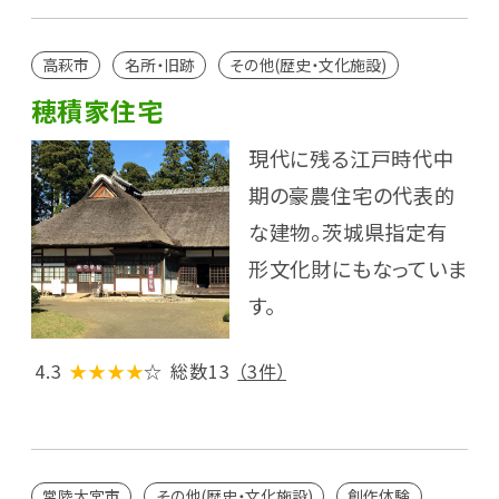
高萩市
名所・旧跡
その他(歴史・文化施設)
穂積家住宅
現代に残る江戸時代中
期の豪農住宅の代表的
な建物。茨城県指定有
形文化財にもなっていま
す。
4.3
★★★★
☆
総数13
（3件）
常陸大宮市
その他(歴史・文化施設)
創作体験