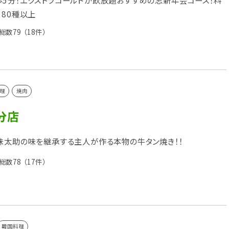
5分！エクストラコールドが飲放題おすすめの忘新年会コース！料
180種以上
総数79
（18件）
理
焼肉
分店
味太助の味を継承する主人が作る本物の牛タン焼き！！
総数78
（17件）
韓国料理