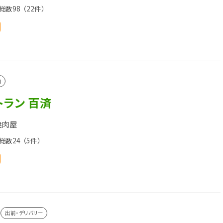
総数98
（22件）
肉
ラン 百済
焼肉屋
総数24
（5件）
出前・デリバリー