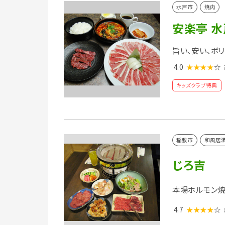
水戸市
焼肉
安楽亭 
旨い、安い、ボ
4.0
★★★★
☆
キッズクラブ特典
稲敷市
和風居
じろ吉
本場ホルモン焼
4.7
★★★★
☆