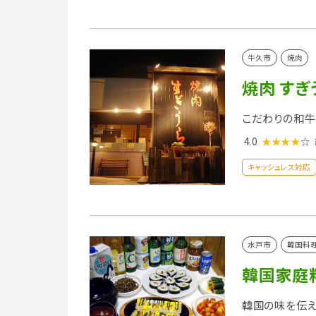
牛久市
焼肉
焼肉 すぎ
こだわりの和牛
4.0
★★★★
☆
キャッシュレス対応
水戸市
韓国料
韓国家庭
韓国の味を伝え