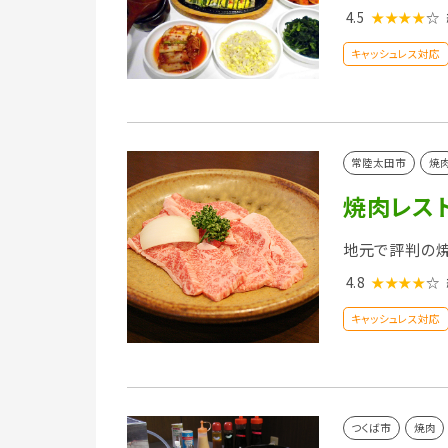
4.5
★★★★
☆
キャッシュレス対応
常陸太田市
焼
焼肉レスト
地元で評判の
4.8
★★★★
☆
キャッシュレス対応
つくば市
焼肉