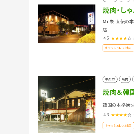
焼肉・し
Mr.朱 直伝
店
4.5
★★★★
☆
キャッシュレス対応
牛久市
焼肉
焼肉＆韓
韓国の本格炭
4.3
★★★★
☆
キャッシュレス対応