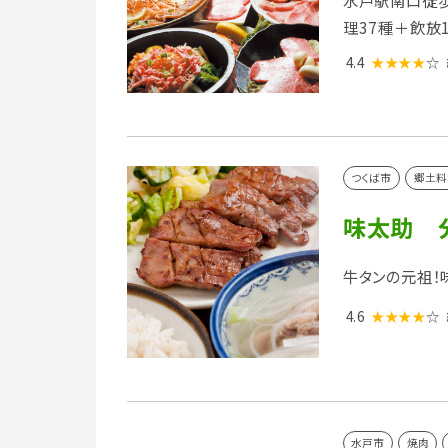
水戸駅南口徒歩
理37種＋飲放
4.4
★★★★
☆
つくば市
郷土料
味太助 
牛タンの元祖！
4.6
★★★★
☆
水戸市
焼肉