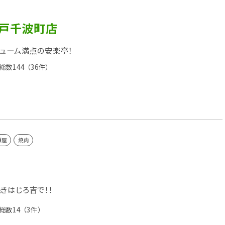
水戸千波町店
リューム満点の安楽亭！
総数144
（36件）
酒屋
焼肉
きはじろ吉で！！
総数14
（3件）