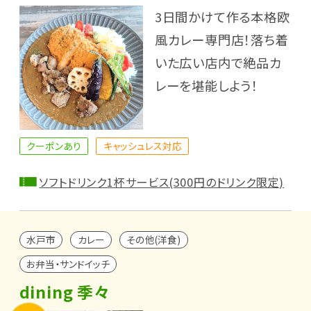
3日間かけて作る本格欧
風カレー専門店！落ち着
いた広い店内で絶品カ
レーを堪能しよう！
クーポンあり
キャッシュレス対応
ソフトドリンク1杯サービス(300円のドリンク限定)
水戸市
カレー
その他(洋食)
お弁当・サンドイッチ
dining 季々