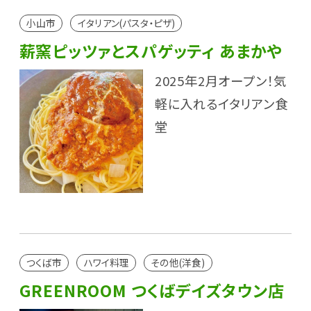
小山市
イタリアン(パスタ・ピザ)
薪窯ピッツァとスパゲッティ あまかや
2025年2月オープン！気
軽に入れるイタリアン食
堂
つくば市
ハワイ料理
その他(洋食)
GREENROOM つくばデイズタウン店