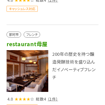
4.0
★★★★
☆
総数4
（1件）
キャッシュレス対応
那珂市
フレンチ
restaurant母屋
200年の歴史を持つ醸
造発酵技術を盛り込ん
だイノベーティブフレン
チ
4.0
★★★★
☆
総数4
（1件）