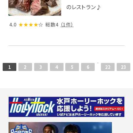
のレストラン♪
4.0
★★★★
☆
総数4
（1件）
1
2
3
4
5
6
22
23