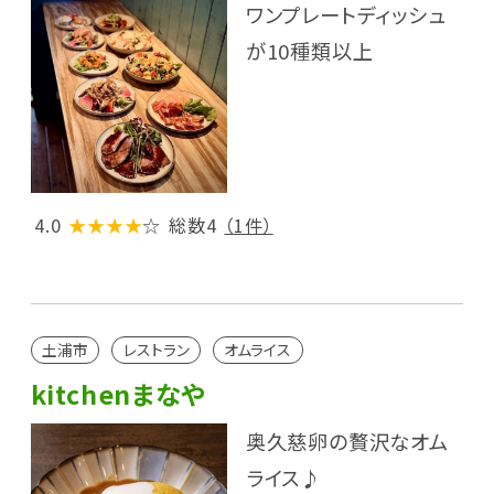
ワンプレートディッシュ
が10種類以上
4.0
★★★★
☆
総数4
（1件）
土浦市
レストラン
オムライス
kitchenまなや
奥久慈卵の贅沢なオム
ライス♪