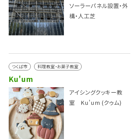
ソーラーパネル設置・外
構・人工芝
つくば市
料理教室・お菓子教室
Ku'um
アイシングクッキー教
室 Ku'um (クゥム)