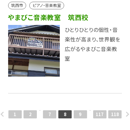
筑西市
ピアノ・音楽教室
やまびこ音楽教室 筑西校
ひとりひとりの個性・音
楽性が高まり、世界観を
広がるやまびこ音楽教
室
1
2
7
8
9
117
118