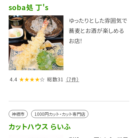
soba処 丁's
ゆったりとした雰囲気で
蕎麦とお酒が楽しめる
お店！
4.4
★★★★
☆
総数31
（7件）
神栖市
1000円カット・カット専門店
カットハウス らいふ