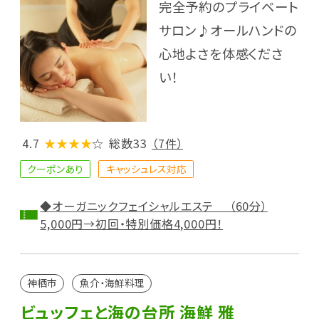
完全予約のプライベート
サロン♪オールハンドの
心地よさを体感くださ
い！
4.7
★★★★
☆
総数33
（7件）
クーポンあり
キャッシュレス対応
◆オーガニックフェイシャルエステ （60分）
5,000円→初回・特別価格4,000円！
神栖市
魚介・海鮮料理
ビュッフェと海の台所 海鮮 雅