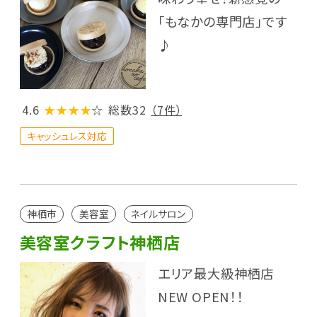
「もなかの専門店」です
♪
4.6
★★★★
☆
総数32
（7件）
キャッシュレス対応
神栖市
美容室
ネイルサロン
美容室クラフト神栖店
エリア最大級神栖店
NEW OPEN！！