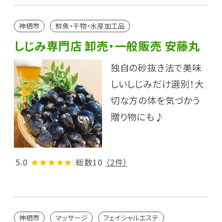
神栖市
鮮魚・干物・水産加工品
しじみ専門店 卸売・一般販売 安藤丸
独自の砂抜き法で美味
しいしじみだけ選別！大
切な方の体を気づかう
贈り物にも♪
5.0
★★★★★
総数10
（2件）
神栖市
マッサージ
フェイシャルエステ