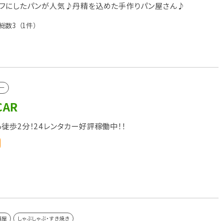
フにしたパンが人気♪丹精を込めた手作りパン屋さん♪
総数3
（1件）
ー
CAR
徒歩2分！24レンタカー好評稼働中！！
酒屋
しゃぶしゃぶ・すき焼き