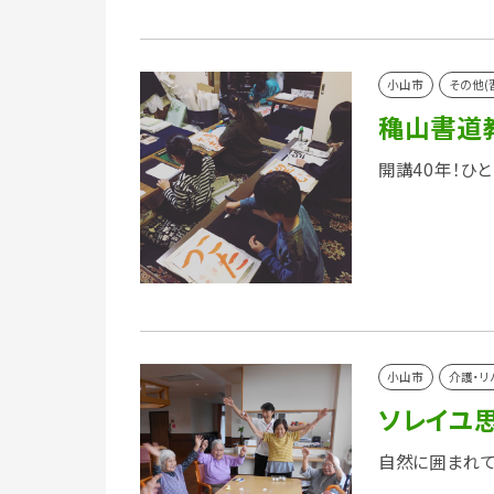
小山市
その他(
穐山書道
開講40年！ひ
小山市
介護・リ
ソレイユ
自然に囲まれて