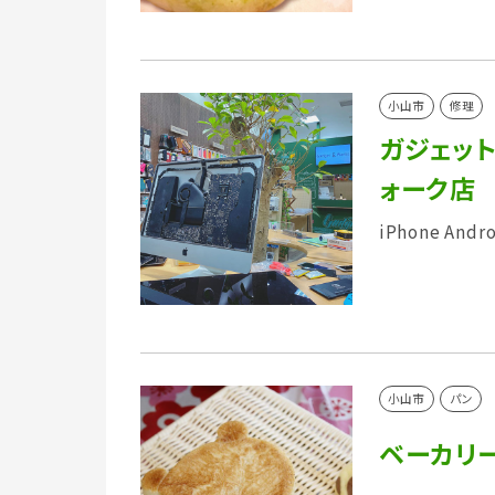
小山市
修理
ガジェッ
ォーク店
iPhone An
小山市
パン
ベーカリ