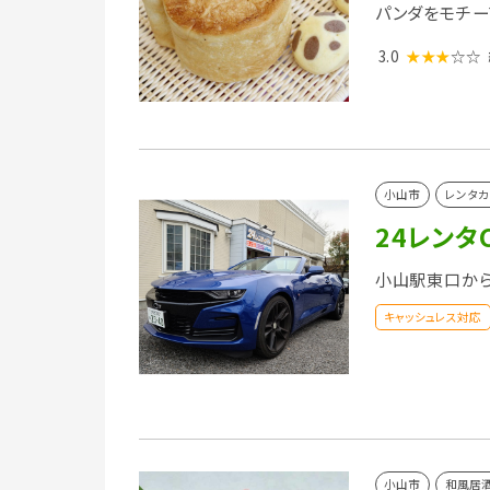
パンダをモチー
3.0
★★★
☆☆
小山市
レンタカ
24レンタ
小山駅東口から
キャッシュレス対応
小山市
和風居