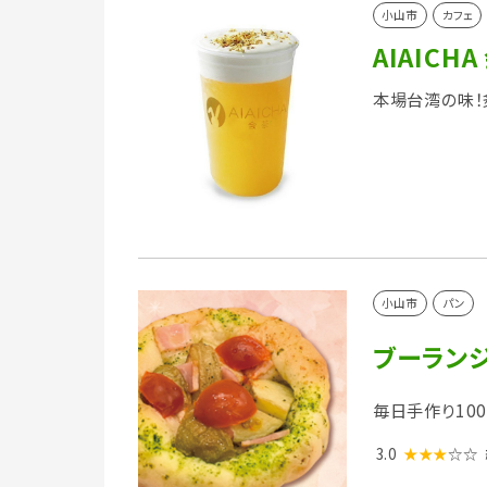
小山市
カフェ
AIAICHA
本場台湾の味！
小山市
パン
ブーラン
毎日手作り10
3.0
★★★
☆☆