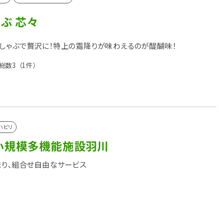
ぶ 芯々
しゃぶで贅沢に！特上の霜降りが味わえるのが醍醐味！
総数3
（1件）
ハビリ
小規模多機能施設羽川
まり、組合せ自由なサービス