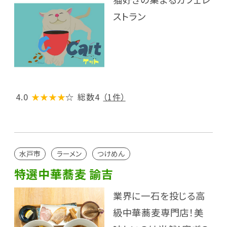
ストラン
4.0
★★★★
☆
総数4
（1件）
水戸市
ラーメン
つけめん
特選中華蕎麦 諭吉
業界に一石を投じる高
級中華蕎麦専門店！美