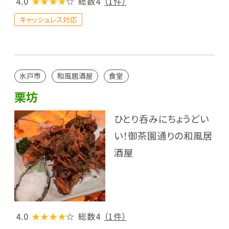
4.0
★★★★
☆
総数4
（1件）
キャッシュレス対応
水戸市
和風居酒屋
食堂
栗坊
ひとり呑みにちょうどい
い！御茶園通りの和風居
酒屋
4.0
★★★★
☆
総数4
（1件）