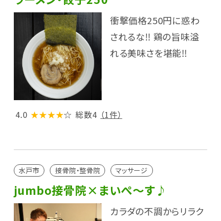
衝撃価格250円に惑わ
されるな‼ 鶏の旨味溢
れる美味さを堪能‼
4.0
★★★★
☆
総数4
（1件）
水戸市
接骨院・整骨院
マッサージ
jumbo接骨院×まいぺ～す♪
カラダの不調からリラク