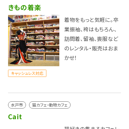
きもの着楽
着物をもっと気軽に。卒
業振袖、袴はもちろん、
訪問着、留袖、喪服など
のレンタル・販売はおま
かせ！
キャッシュレス対応
水戸市
猫カフェ・動物カフェ
Cait
猫好きの集まるカフェレ