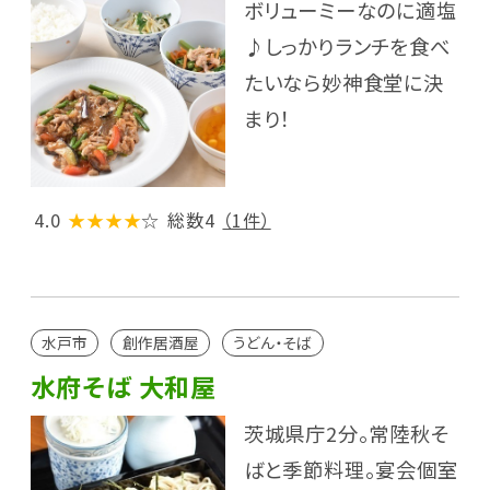
ボリューミーなのに適塩
♪しっかりランチを食べ
たいなら妙神食堂に決
まり！
4.0
★★★★
☆
総数4
（1件）
水戸市
創作居酒屋
うどん・そば
水府そば 大和屋
茨城県庁2分。常陸秋そ
ばと季節料理。宴会個室