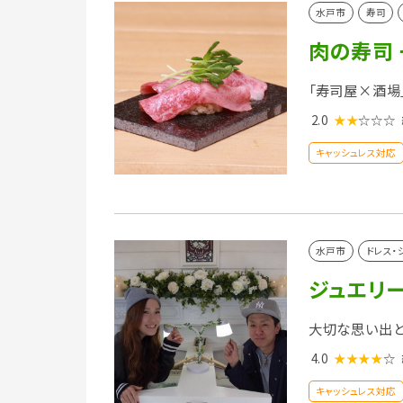
水戸市
寿司
肉の寿司 
「寿司屋×酒場
2.0
★★
☆☆☆
キャッシュレス対応
水戸市
ドレス・
ジュエリ
大切な思い出と
4.0
★★★★
☆
キャッシュレス対応