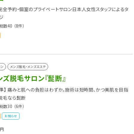
完全予約・個室のプライベートサロン日本人女性スタッフによるタ
ジ
総数40
（8件）
ロン
メンズ脱毛・メンズエステ
ンズ脱毛サロン『髭断』
準】 痛みと肌への負担はわずか。施術は短時間、かつ美肌を目指
脱毛なら髭断
総数30
（6件）
お知らせ
万円