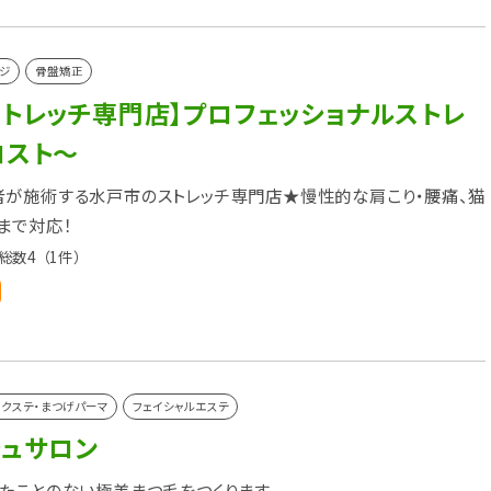
ジ
骨盤矯正
ストレッチ専門店】プロフェッショナルストレ
ロスト～
が施術する水戸市のストレッチ専門店★慢性的な肩こり・腰痛、猫
まで対応！
総数4
（1件）
クステ・まつげパーマ
フェイシャルエステ
シュサロン
たことのない極美まつ毛をつくります