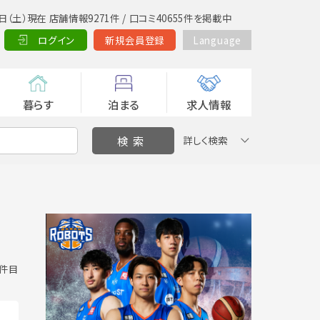
日（土）現在 店舗情報9271件 / 口コミ40655件を掲載中
ログイン
新規会員登録
Language
暮らす
泊まる
求人情報
詳しく検索
0 件目