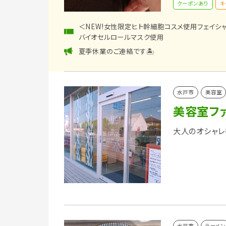
クーポンあり
キ
＜NEW!女性限定ヒト幹細胞コスメ使用フェイシャル
バイオセルロールマスク使用
夏季休業のご連絡です🏝️
水戸市
美容室
美容室フ
大人のオシャレ
水戸市
ラーメン