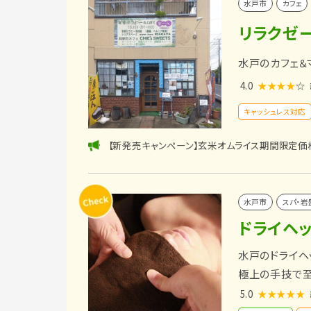
水戸市
カフェ
リラクゼー
水戸のカフェ＆
4.0
★★★★
☆
キャッシュレス対応
【新発売キャンペーン】玄米オムライス期間限定価
水戸市
スパ・岩
ドライヘッ
水戸のドライヘ
極上の手技で
5.0
★★★★★