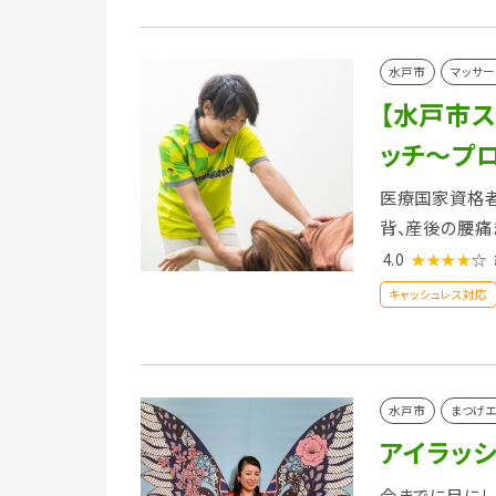
水戸市
マッサー
【水戸市
ッチ～プ
医療国家資格者
背、産後の腰痛
4.0
★★★★
☆
キャッシュレス対応
水戸市
まつげエ
アイラッ
今までに目にし