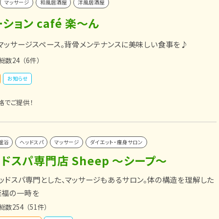
マッサージ
和風居酒屋
洋風居酒屋
ション café 楽～ん
マッサージスペース。背骨メンテナンスに美味しい食事を♪
総数24
（6件）
お知らせ
格でご提供！
盤浴
ヘッドスパ
マッサージ
ダイエット・痩身サロン
ドスパ専門店 Sheep ～シープ～
ッドスパ専門とした、マッサージもあるサロン。体の構造を理解した
至福の一時を
総数254
（51件）