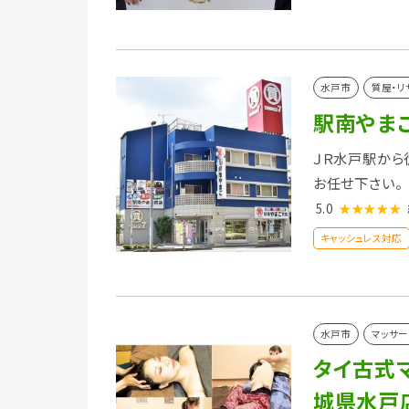
水戸市
質屋・リ
駅南やま
ＪＲ水戸駅から
お任せ下さい。
5.0
★★★★★
キャッシュレス対応
水戸市
マッサー
タイ古式
城県水戸