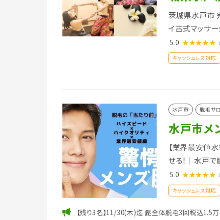
茨城県水戸市 
イ古式マッサー
5.0
★★★★★
キャッシュレス対応
水戸市
脱毛サ
水戸市メ
【業界最安値水
せる！｜水戸で
5.0
★★★★★
キャッシュレス対応
【残り3名】11/30(木)迄 髭全体脱毛3回税込1.5