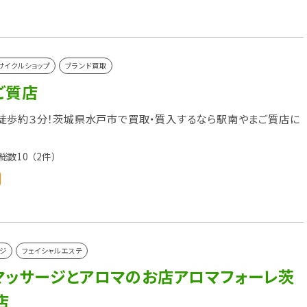
サイクルショップ
ブランド買取
ご質店
徒歩約３分！茨城県水戸市で買取・質入するなら駅南やまご質店に
総数10
（2件）
ジ
フェイシャルエステ
マッサージとアロマのお店アロマフォーレ茨
店