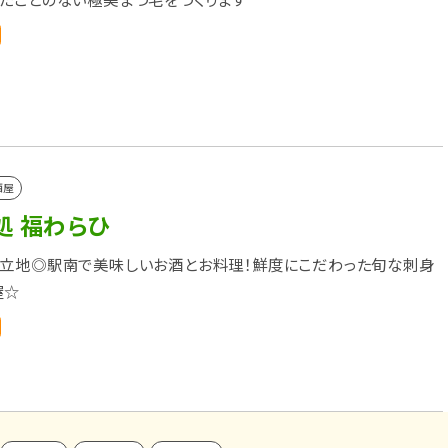
酒屋
処 福わらひ
立地◎駅南で美味しいお酒とお料理！鮮度にこだわった旬な刺身
屋☆