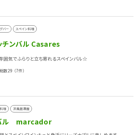
グバー
スペイン料理
チンバル Casares
雰囲気でふらりと立ち寄れるスペインバル☆
総数29
（7件）
料理
洋風居酒屋
ル marcador
理とスペインワインもっと身近にリーズナブルに楽しめます。