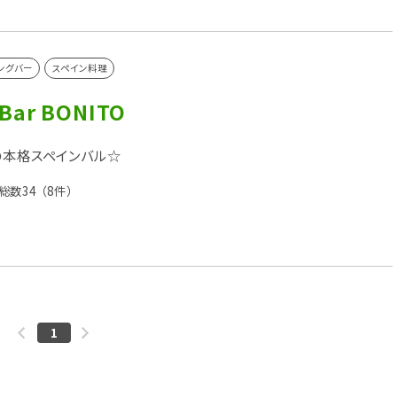
ングバー
スペイン料理
 Bar BONITO
の本格スペインバル☆
総数34
（8件）
1