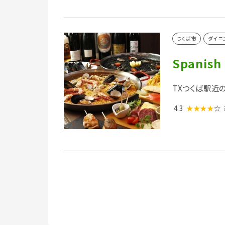
つくば市
ダイニ
Spanish
TXつくば駅近
4.3
★★★★
☆