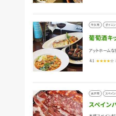
牛久市
ダイニン
葡萄酒キッ
アットホームな
4.1
★★★★
☆
水戸市
スペイン
スペインバ
本格スペイン料