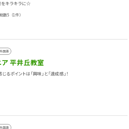
来をキラキラに☆
総数5
（1件）
外国語
ニア 平井丘教室
感じるポイントは「興味」と「達成感」！
外国語