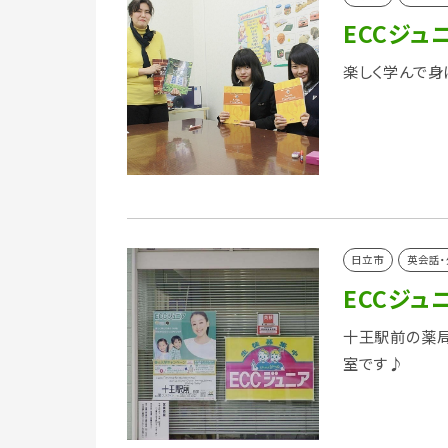
ECCジュ
楽しく学んで身
日立市
英会話・
ECCジュ
十王駅前の薬局
室です♪