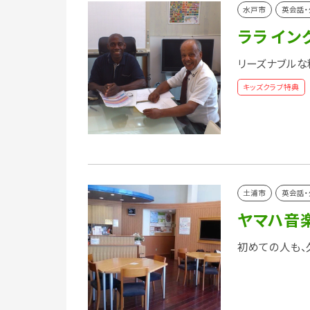
水戸市
英会話・
ララ イン
リーズナブルな
キッズクラブ特典
土浦市
英会話・
ヤマハ音
初めての人も、