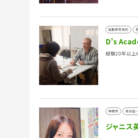
稲敷郡阿見町
D's Aca
経験20年以上
神栖市
英会話・
ジャニス