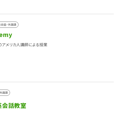
英会話・外国語
demy
のアメリカ人講師による授業
外国語
英会話教室