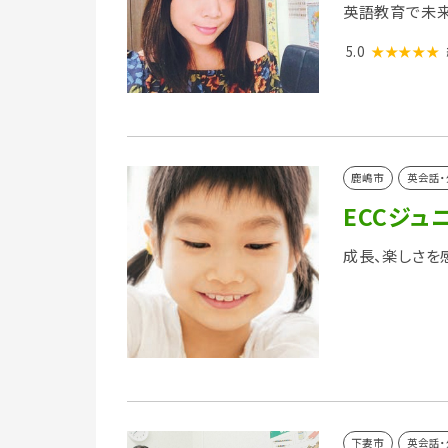
英語教育で未
5.0
★★★★★
鹿嶋市
英会話・
ECCジュ
成長、楽しさを
下妻市
英会話・