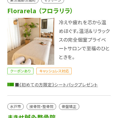
東茨城郡茨城町
マッサージ
Florarela （フロラリラ）
冷えや疲れを芯から温
めほぐす。温活＆リラック
スの完全個室プライベ
ートサロンで至福のひと
ときを。
クーポンあり
キャッシュレス対応
■《初めての方限定》シートパックプレゼント
水戸市
接骨院・整骨院
骨盤矯正
まきせ鍼灸整骨院