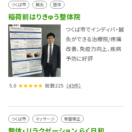
つくば市
鍼灸
整体
稲荷前はりきゅう整体院
つくば市でインディバ・鍼
灸ができる治療院/疼痛
改善、免疫力向上、疾病
予防に好評
5.0
★★★★★
総数225
（45件）
つくば市
マッサージ
骨盤矯正
整体・リラクゼーション らく日和