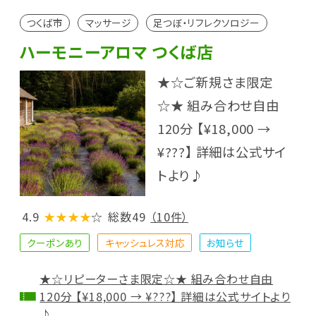
つくば市
マッサージ
足つぼ・リフレクソロジー
ハーモニーアロマ つくば店
★☆ご新規さま限定
☆★ 組み合わせ自由
120分 【¥18,000 →
¥???】 詳細は公式サイ
トより♪
4.9
★★★★
☆
総数49
（10件）
クーポンあり
キャッシュレス対応
お知らせ
★☆リピーターさま限定☆★ 組み合わせ自由
120分 【¥18,000 → ¥???】 詳細は公式サイトより
♪