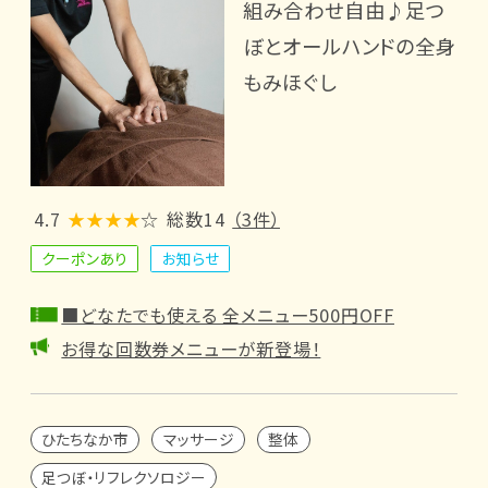
組み合わせ自由♪足つ
ぼとオールハンドの全身
もみほぐし
4.7
★★★★
☆
総数14
（3件）
クーポンあり
お知らせ
■どなたでも使える 全メニュー500円OFF
お得な回数券メニューが新登場！
ひたちなか市
マッサージ
整体
足つぼ・リフレクソロジー