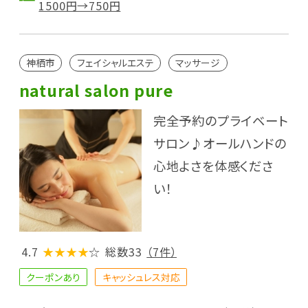
1500円→750円
神栖市
フェイシャルエステ
マッサージ
natural salon pure
完全予約のプライベート
サロン♪オールハンドの
心地よさを体感くださ
い！
4.7
★★★★
☆
総数33
（7件）
クーポンあり
キャッシュレス対応