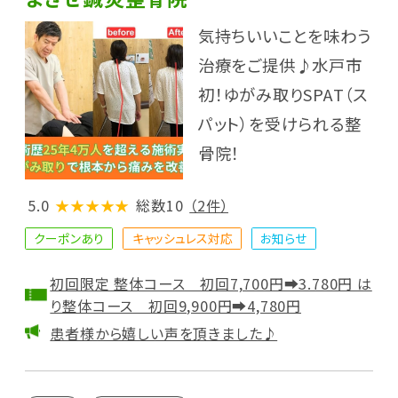
気持ちいいことを味わう
治療をご提供♪水戸市
初！ゆがみ取りSPAT（ス
パット）を受けられる整
骨院！
5.0
★★★★★
総数10
（2件）
クーポンあり
キャッシュレス対応
お知らせ
初回限定 整体コース 初回7,700円➡3.780円 は
り整体コース 初回9,900円➡4,780円
患者様から嬉しい声を頂きました♪