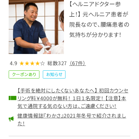
【ヘルニアドクター参
上！】 元ヘルニア患者が
院長なので、腰痛患者の
気持ちが分かります！
4.9
★★★★
☆
総数327
（67件）
クーポンあり
お知らせ
【手術を絶対にしたくないあなたへ】 初回カウンセ
リング料￥4000が無料！ １日１名限定！ 【注意】本
気で通院する気のない方は、ご遠慮ください！
健康情報誌『わかさ』2021年冬号で紹介されまし
た！