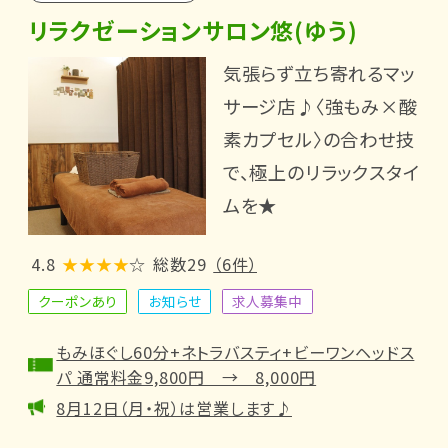
リラクゼーションサロン悠(ゆう)
気張らず立ち寄れるマッ
サージ店♪〈強もみ×酸
素カプセル〉の合わせ技
で、極上のリラックスタイ
ムを★
4.8
★★★★
☆
総数29
（6件）
クーポンあり
お知らせ
求人募集中
もみほぐし60分+ネトラバスティ+ビーワンヘッドス
パ 通常料金9,800円 → 8,000円
8月12日（月・祝）は営業します♪