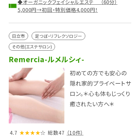
◆オーガニックフェイシャルエステ （60分）
5,000円→初回・特別価格4,000円！
日立市
足つぼ・リフレクソロジー
その他(エステサロン)
Remercia-ルメルシィ-
初めての方でも安心の
隠れ家的プライベートサ
ロン。＊心も体もじっくり
癒されたい方へ＊
4.7
★★★★
☆
総数47
（10件）