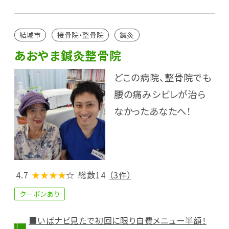
結城市
接骨院・整骨院
鍼灸
あおやま鍼灸整骨院
どこの病院、整骨院でも
腰の痛みシビレが治ら
なかったあなたへ！
4.7
★★★★
☆
総数14
（3件）
クーポンあり
■いばナビ見たで初回に限り自費メニュー半額！