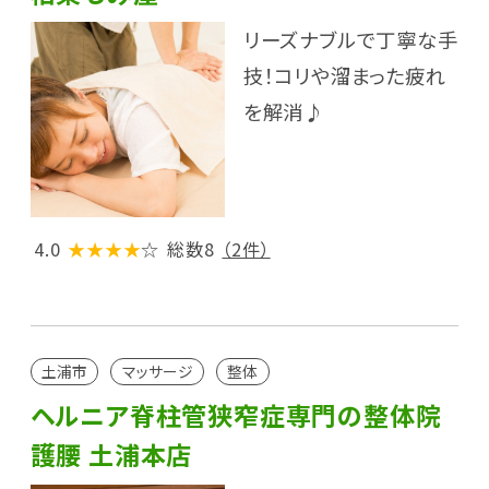
リーズナブルで丁寧な手
技！コリや溜まった疲れ
を解消♪
4.0
★★★★
☆
総数8
（2件）
土浦市
マッサージ
整体
ヘルニア脊柱管狭窄症専門の整体院
護腰 土浦本店