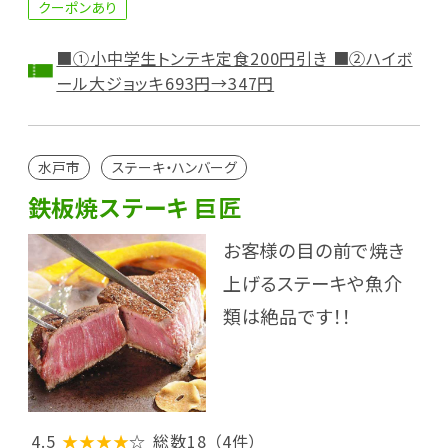
クーポンあり
■①小中学生トンテキ定食200円引き ■②ハイボ
ール大ジョッキ693円→347円
水戸市
ステーキ・ハンバーグ
鉄板焼ステーキ 巨匠
お客様の目の前で焼き
上げるステーキや魚介
類は絶品です！！
4.5
★★★★
☆
総数18
（4件）