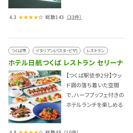
4.3
★★★★
☆
総数143
（33件）
つくば市
イタリアン(パスタ・ピザ)
レストラン
ホテル日航つくば レストラン セリーナ
【つくば駅徒歩2分】ウッ
ド調の落ち着いた空間
で、ハーフブッフェ付きの
ホテルランチを楽しめる
4.8
★★★★
☆
総数48
（10件）