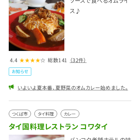
ソースで食べるオムライ
ス♪
4.4
★★★★
☆
総数141
（32件）
お知らせ
いよいよ夏本番、夏野菜のオムカレー始めました。
つくば市
タイ料理
カレー
タイ国料理レストラン コワタイ
バンコク老舗ホテルの味