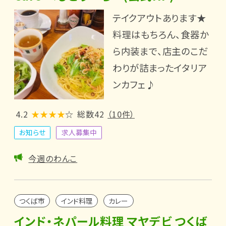
テイクアウトあります★
料理はもちろん、食器か
ら内装まで、店主のこだ
わりが詰まったイタリア
ンカフェ♪
4.2
★★★★
☆
総数42
（10件）
お知らせ
求人募集中
今週のわんこ
つくば市
インド料理
カレー
インド・ネパール料理 マヤデビ つくば