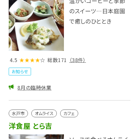
温かいコーヒーと季節
のスイーツ…日本庭園
で癒しのひととき
4.5
★★★★
☆
総数171
（38件）
お知らせ
8月の臨時休業
水戸市
オムライス
カフェ
洋食屋 とら吉