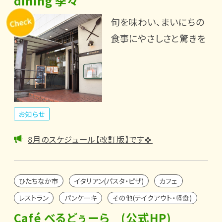
dining 季々
旬を味わい、まいにちの
食事にやさしさと驚きを
お知らせ
8月のスケジュール【改訂版】です🍀
ひたちなか市
イタリアン(パスタ・ピザ)
カフェ
レストラン
パンケーキ
その他(テイクアウト・軽食)
Café べるどぅーら (公式HP)