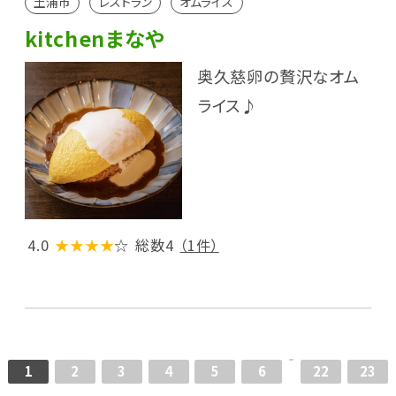
土浦市
レストラン
オムライス
kitchenまなや
奥久慈卵の贅沢なオム
ライス♪
4.0
★★★★
☆
総数4
（1件）
1
2
3
4
5
6
22
23