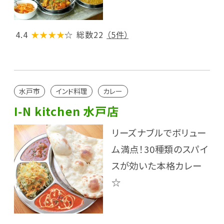
4.4
★★★★
☆
総数22
（5件）
水戸市
インド料理
カレー
I-N kitchen 水戸店
リーズナブルでボリュー
ム満点！30種類のスパイ
スが効いた本格カレー
☆