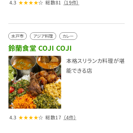
4.3
★★★★
☆
総数81
（19件）
水戸市
アジア料理
カレー
鈴蘭食堂 COJI COJI
本格スリランカ料理が堪
能できる店
4.3
★★★★
☆
総数17
（4件）