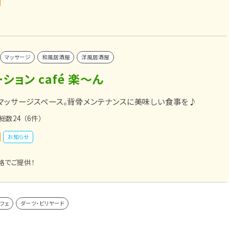
マッサージ
和風居酒屋
洋風居酒屋
ション café 楽～ん
マッサージスペース。背骨メンテナンスに美味しい食事を♪
総数24
（6件）
お知らせ
格でご提供！
フェ
ダーツ・ビリヤード