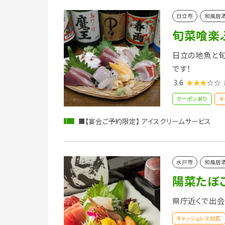
日立市
和風居
旬菜喰楽ぶ
日立の地魚と旬
です！
3.6
★★★
☆☆
クーポンあり
キ
■【宴会ご予約限定】 アイスクリームサービス
水戸市
和風居
陽菜たぼ
県庁近くで出会
キャッシュレス対応