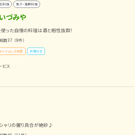
石料理
魚介・海鮮料理
 いづみや
を使った自慢の料理は酒と相性抜群！
総数37
（9件）
ャッシュレス対応
お知らせ
ービス
シャリの握り具合が絶妙♪
総数46
（11件）