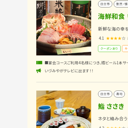
日立市
割烹・懐
海鮮和食
新鮮な海の幸
4.1
★★★★
☆
クーポンあり
キ
■宴会コースご利用4名様につき、瓶ビール1本サ
いづみやがテレビに出ます！！
日立市
寿司
鮨 ささき
ネタと絡み合う
4.2
★★★★
☆