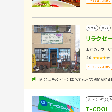
キャッシュレス対応
水戸市
カフェ
リラクゼー
水戸のカフェ＆
4.0
★★★★
☆
キャッシュレス対応
【新発売キャンペーン】玄米オムライス期間限定価
ひたちなか市
カ
TｰCOOL