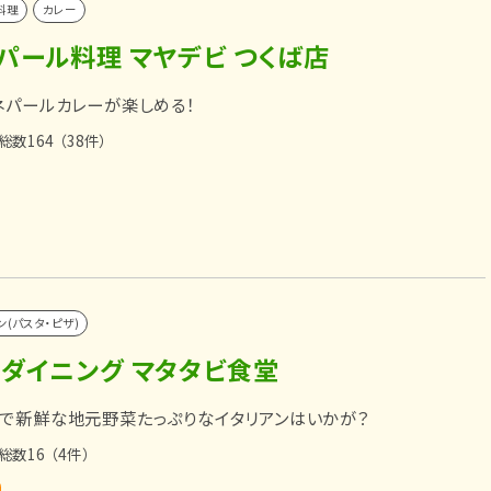
料理
カレー
パール料理 マヤデビ つくば店
ネパールカレーが楽しめる！
総数164
（38件）
ン(パスタ・ピザ)
ンダイニング マタタビ食堂
で新鮮な地元野菜たっぷりなイタリアンはいかが？
総数16
（4件）