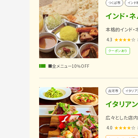
つくば市
インド
インド・ネ
本格的インド・
4.3
★★★★
☆
クーポンあり
■全メニュー10％OFF
古河市
イタリア
イタリア
広々とした店内
4.0
★★★★
☆