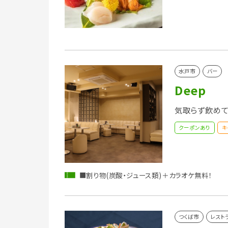
水戸市
バー
Deep
気取らず飲めて
クーポンあり
キ
■割り物(炭酸・ジュース類)＋カラオケ無料！
つくば市
レスト