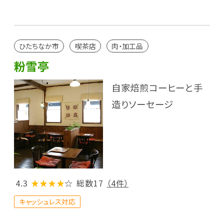
ひたちなか市
喫茶店
肉・加工品
粉雪亭
自家焙煎コーヒーと手
造りソーセージ
4.3
★★★★
☆
総数17
（4件）
キャッシュレス対応