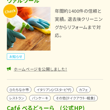
ヴァルワール
年間約1400件の信頼と
実績。 退去後クリーニン
グからリフォームまで対
応。
お知らせ
ホームページを公開しました！
ひたちなか市
イタリアン(パスタ・ピザ)
カフェ
レストラン
パンケーキ
その他(テイクアウト・軽食)
Café べるどぅーら (公式HP)