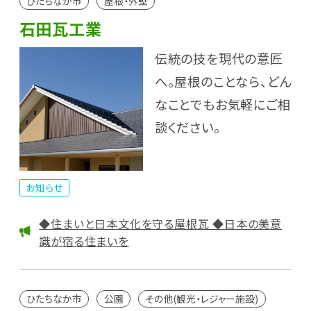
ひたちなか市
屋根・外壁
石田瓦工業
伝統の技を現代の意匠
へ。屋根のことなら、どん
なことでもお気軽にご相
談ください。
お知らせ
◆住まいと日本文化を守る屋根瓦 ◆日本の美意
識が宿る住まいを
ひたちなか市
公園
その他(観光・レジャー施設)