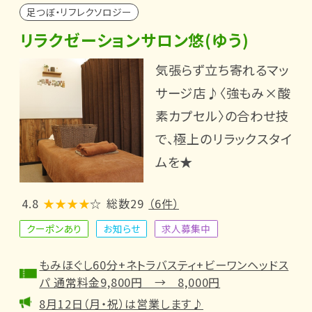
足つぼ・リフレクソロジー
リラクゼーションサロン悠(ゆう)
気張らず立ち寄れるマッ
サージ店♪〈強もみ×酸
素カプセル〉の合わせ技
で、極上のリラックスタイ
ムを★
4.8
★★★★
☆
総数29
（6件）
クーポンあり
お知らせ
求人募集中
もみほぐし60分+ネトラバスティ+ビーワンヘッドス
パ 通常料金9,800円 → 8,000円
8月12日（月・祝）は営業します♪