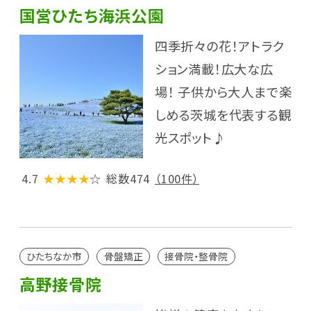
国営ひたち海浜公園
四季折々の花！アトラク
ション満載！広大な広
場！ 子供から大人まで楽
しめる茨城を代表する観
光スポット♪
4.7
★★★★
☆
総数474
（100件）
ひたちなか市
骨盤矯正
接骨院・整骨院
高野接骨院