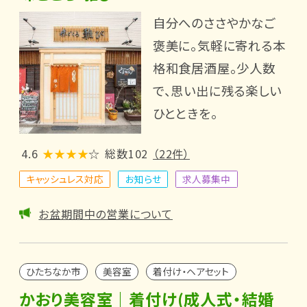
自分へのささやかなご
褒美に。気軽に寄れる本
格和食居酒屋。少人数
で、思い出に残る楽しい
ひとときを。
4.6
★★★★
☆
総数102
（22件）
キャッシュレス対応
お知らせ
求人募集中
お盆期間中の営業について
ひたちなか市
美容室
着付け・ヘアセット
かおり美容室｜着付け(成人式・結婚