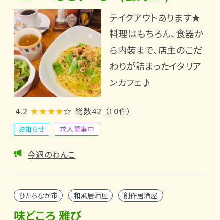
テイクアウトあります★
料理はもちろん、食器か
ら内装まで、店主のこだ
わりが詰まったイタリア
ンカフェ♪
4.2
★★★★
☆
総数42
（10件）
お知らせ
求人募集中
今週のわんこ
ひたちなか市
和風居酒屋
創作居酒屋
味どころ 雅び