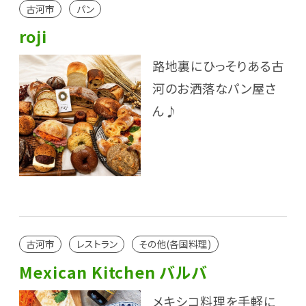
古河市
パン
roji
路地裏にひっそりある古
河のお洒落なパン屋さ
ん♪
古河市
レストラン
その他(各国料理)
Mexican Kitchen バルバ
メキシコ料理を手軽に