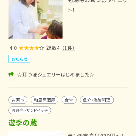
ト！
4.0
★★★★
☆
総数4
（1件）
お知らせ
☆耳つぼジュエリーはじめました☆
古河市
和風居酒屋
食堂
魚介・海鮮料理
お弁当・サンドイッチ
遊季の蔵
ランチ定食は820円～！