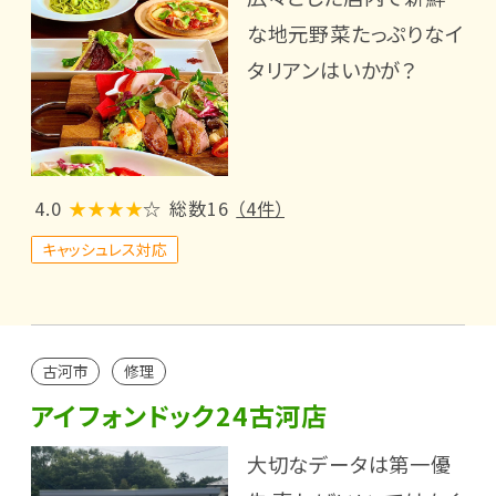
な地元野菜たっぷりなイ
タリアンはいかが？
4.0
★★★★
☆
総数16
（4件）
キャッシュレス対応
古河市
修理
アイフォンドック24古河店
大切なデータは第一優