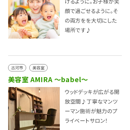
けるように。お子様が笑
顔で過ごせるように。そ
の両方をを大切にした
場所です♪
古河市
美容室
美容室 AMIRA ～babel～
ウッドデッキが広がる開
放空間♪丁寧なマンツ
ーマン施術が魅力のプ
ライベートサロン！