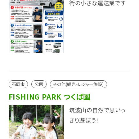
街の小さな運送業です
石岡市
公園
その他(観光・レジャー施設)
FISHING PARK つくば園
筑波山の自然で思いっ
きり遊ぼう!