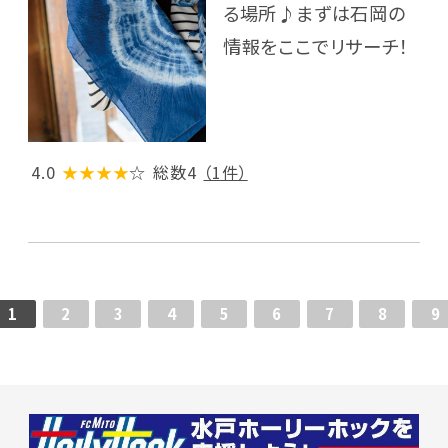
る場所♪まずは石岡の
情報をここでリサーチ！
4.0
★★★★
☆
総数4
（1件）
1
2
3
4
5
6
7
8
9