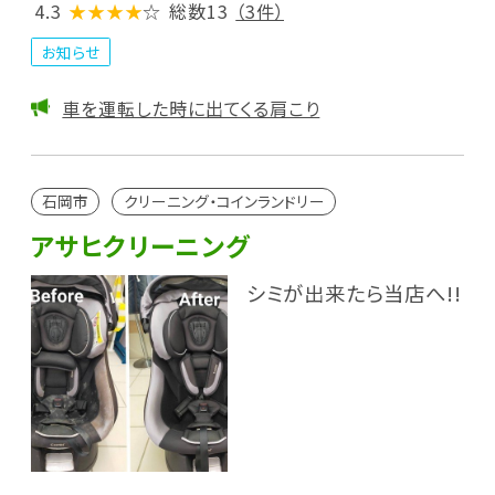
4.3
★★★★
☆
総数13
（3件）
お知らせ
車を運転した時に出てくる肩こり
石岡市
クリーニング・コインランドリー
アサヒクリーニング
シミが出来たら当店へ!!