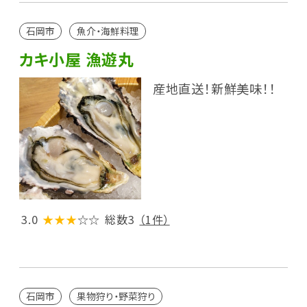
石岡市
魚介・海鮮料理
カキ小屋 漁遊丸
産地直送！新鮮美味！！
3.0
★★★
☆☆
総数3
（1件）
石岡市
果物狩り・野菜狩り