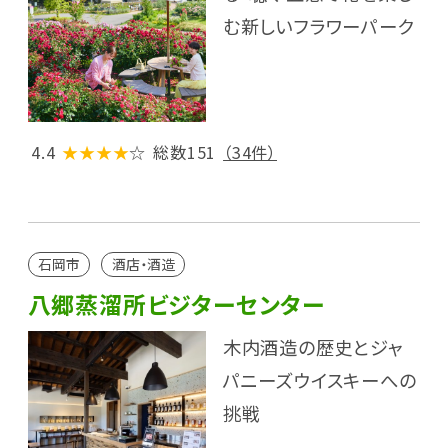
む新しいフラワーパーク
4.4
★★★★
☆
総数151
（34件）
石岡市
酒店・酒造
八郷蒸溜所ビジターセンター
木内酒造の歴史とジャ
パニーズウイスキーへの
挑戦