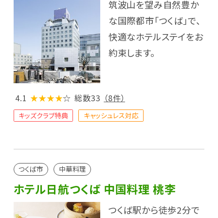
筑波山を望み自然豊か
な国際都市「つくば」で、
快適なホテルステイをお
約束します。
4.1
★★★★
☆
総数33
（8件）
キッズクラブ特典
キャッシュレス対応
つくば市
中華料理
ホテル日航つくば 中国料理 桃李
つくば駅から徒歩2分で