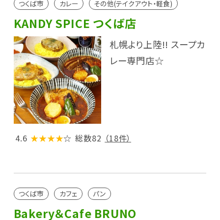
つくば市
カレー
その他(テイクアウト・軽食)
KANDY SPICE つくば店
札幌より上陸!! スープカ
レー専門店☆
4.6
★★★★
☆
総数82
（18件）
つくば市
カフェ
パン
Bakery＆Cafe BRUNO