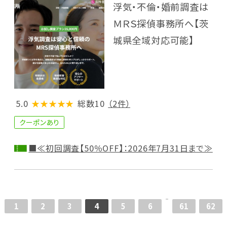
浮気・不倫・婚前調査は
ＭＲＳ探偵事務所へ【茨
城県全域対応可能】
5.0
★★★★★
総数10
（2件）
クーポンあり
■≪初回調査【50％OFF】：2026年7月31日まで≫
1
2
3
4
5
6
61
62