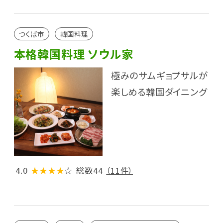
つくば市
韓国料理
本格韓国料理 ソウル家
極みのサムギョプサルが
楽しめる韓国ダイニング
4.0
★★★★
☆
総数44
（11件）