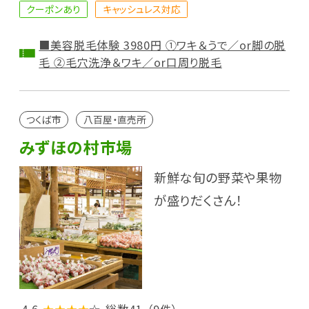
クーポンあり
キャッシュレス対応
■美容脱毛体験 3980円 ①ワキ＆うで／or脚の脱
毛 ②毛穴洗浄＆ワキ／or口周り脱毛
つくば市
八百屋・直売所
みずほの村市場
新鮮な旬の野菜や果物
が盛りだくさん！
4.6
★★★★
☆
総数41
（9件）