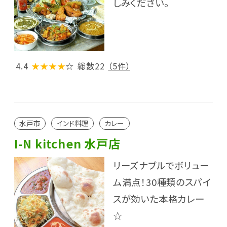
しみください。
4.4
★★★★
☆
総数22
（5件）
水戸市
インド料理
カレー
I-N kitchen 水戸店
リーズナブルでボリュー
ム満点！30種類のスパイ
スが効いた本格カレー
☆