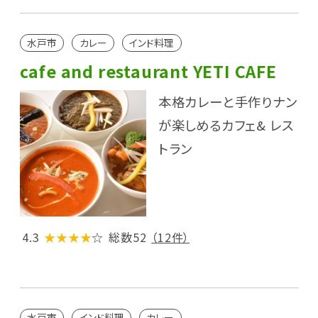
水戸市
カレー
インド料理
cafe and restaurant YETI CAFE
本格カレーと手作りナン
が楽しめるカフェ& レス
トラン
4.3
★★★★
☆
総数52
（12件）
水戸市
インド料理
カレー