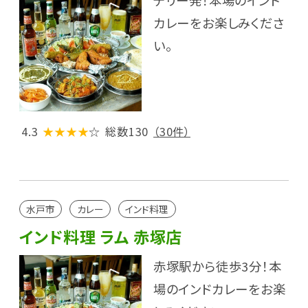
デリー発！本場のインド
カレーをお楽しみくださ
い。
4.3
★★★★
☆
総数130
（30件）
水戸市
カレー
インド料理
インド料理 ラム 赤塚店
赤塚駅から徒歩3分！本
場のインドカレーをお楽