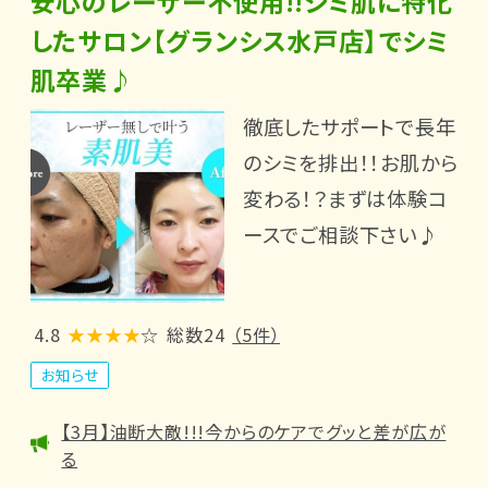
安心のレーザー不使用!!シミ肌に特化
したサロン【グランシス水戸店】でシミ
肌卒業♪
徹底したサポートで長年
のシミを排出！！お肌から
変わる！？まずは体験コ
ースでご相談下さい♪
4.8
★★★★
☆
総数24
（5件）
お知らせ
【3月】油断大敵!!!今からのケアでグッと差が広が
る