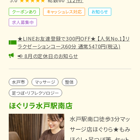
5.0
★★★★★
総数60
（12件）
クーポンあり
キャッシュレス対応
お知らせ
求人募集中
★LINEお友達登録で300円OFF★ 【人気No.1】リ
ラクゼーションコース60分 通常5470円(税込)
📢 8月の定休日のお知らせ
水戸市
マッサージ
整体
足つぼ・リフレクソロジー
ほぐリラ水戸駅南店
水戸駅南口徒歩3分マッ
サージ店ほぐりら★もみ
ほぐし・足つぼ等、セット