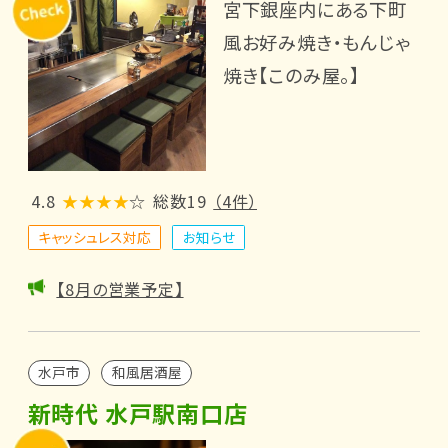
宮下銀座内にある下町
風お好み焼き・もんじゃ
焼き【このみ屋。】
4.8
★★★★
☆
総数19
（4件）
キャッシュレス対応
お知らせ
【8月の営業予定】
水戸市
和風居酒屋
新時代 水戸駅南口店