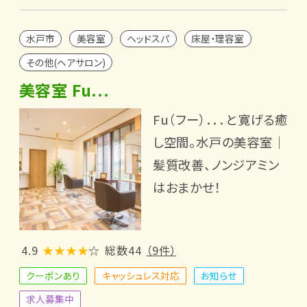
水戸市
美容室
ヘッドスパ
床屋・理容室
その他(ヘアサロン)
美容室 Fu...
Fu（フー）．．．と寛げる癒
し空間。水戸の美容室│
髪質改善、ノンジアミン
はおまかせ！
4.9
★★★★
☆
総数44
（9件）
クーポンあり
キャッシュレス対応
お知らせ
求人募集中