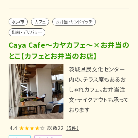
水戸市
カフェ
お弁当・サンドイッチ
出前・デリバリー
Caya Cafe～カヤカフェ～×お弁当の
とこ【カフェとお弁当のお店】
茨城県民文化センター
内の、テラス席もあるお
しゃれカフェ。お弁当注
文・テイクアウトも承って
おります
4.4
★★★★
☆
総数22
（5件）