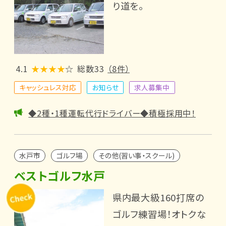
り道を。
4.1
★★★★
☆
総数33
（8件）
キャッシュレス対応
お知らせ
求人募集中
◆2種・1種運転代行ドライバー◆積極採用中！
水戸市
ゴルフ場
その他(習い事・スクール)
ベストゴルフ水戸
県内最大級160打席の
ゴルフ練習場！オトクな