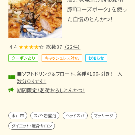
豚『ローズポーク』を使っ
た自慢のとんかつ！
4.4
★★★★
☆
総数97
（22件）
クーポンあり
キャッシュレス対応
お知らせ
■ソフトドリンク＆フロート、各種¥100-引き！ 人
数分OKです！
期間限定！茗荷おろしとんかつ！
水戸市
スパ・岩盤浴
ヘッドスパ
マッサージ
ダイエット・痩身サロン