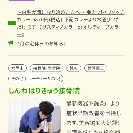
～白髪が気になり始めた方へ～ ◆カット+リタッチ
カラー 6870円(税込) 下記カラーよりお選びいた
だけます。 《サスティノカラーorオルディーブカラ
ー》
7月の定休日のお知らせ
水戸市
接骨院・整骨院
鍼灸
骨盤矯正
その他(ビューティーサロン)
しんわはりきゅう接骨院
最新機器や鍼灸により
症状早期改善を目指し
ます。美容鍼も大好評！
不調を感じたら総合鍼