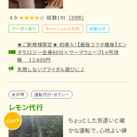
4.9
★★★★
☆
総数191
（39件）
クーポンあり
キャッシュレス対応
お知らせ
★ご新規様限定★ 初導入！【最強コラボ痩身】エン
ダモロジー全身60分×サーマウェーブ1ヶ所体
験 12,600円
失敗しないブライダル選びに♪
水戸市
運転代行・タクシー
レモン代行
ちょっとした気遣いと確
かな運転で、心地よい帰