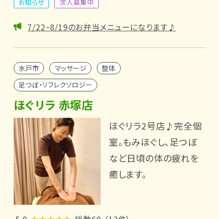
お知らせ
求人募集中
7/22~8/19のお弁当メニューになります♪
水戸市
マッサージ
整体
足つぼ・リフレクソロジー
ほぐリラ 赤塚店
ほぐリラ2号店♪完全個
室。もみほぐし、足つぼ
など日頃の体の疲れを
癒します。