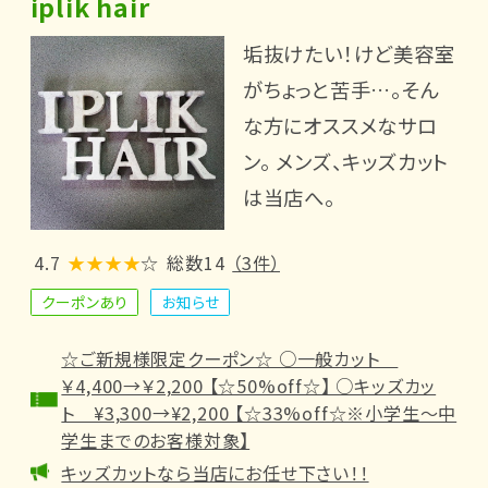
iplik hair
垢抜けたい！けど美容室
がちょっと苦手…。そん
な方にオススメなサロ
ン。 メンズ、キッズカット
は当店へ。
4.7
★★★★
☆
総数14
（3件）
クーポンあり
お知らせ
☆ご新規様限定クーポン☆ ○一般カット
￥4,400→￥2,200 【☆50%off☆】 ○キッズカッ
ト ¥3,300→¥2,200 【☆33%off☆※小学生〜中
学生までのお客様対象】
キッズカットなら当店にお任せ下さい！！