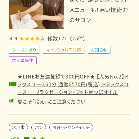
メニューも！高い技術力
のサロン
4.9
★★★★
☆
総数122
（25件）
クーポンあり
キャッシュレス対応
お知らせ
求人募集中
★LINEお友達登録で300円OFF★ 【人気No.2】ミ
ックスコース60分 通常6570円(税込) ＊ミックスコ
ース･･･リラクゼーション+フット足つぼオイル
夏こそ「冷え」にご注意ください
水戸市
パン
お弁当・サンドイッチ