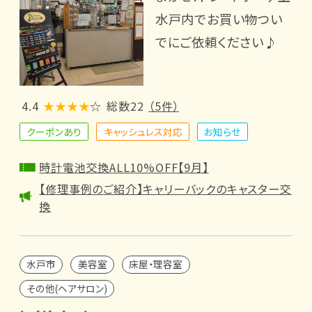
水戸内でお買い物つい
でにご依頼ください♪
4.4
★★★★
☆
総数22
（5件）
クーポンあり
キャッシュレス対応
お知らせ
時計電池交換ALL10%OFF【9月】
【修理事例のご紹介】キャリーバックのキャスター交
換
水戸市
美容室
床屋・理容室
その他(ヘアサロン)