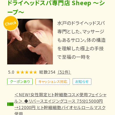
ドライヘッドスパ専門店 Sheep ～シ
ープ～
水戸のドライヘッドスパ
専門とした、マッサージ
もあるサロン。体の構造
を理解した極上の手技
で至福の一時を
5.0
★★★★★
総数254
（51件）
クーポンあり
キャッシュレス対応
お知らせ
＜NEW!女性限定ヒト幹細胞コスメ使用フェイシャ
ル＞ ◆リバースエイジングコース 75分15000円
→12000円 ヒト幹細細胞バイオセルロールマスク
使用