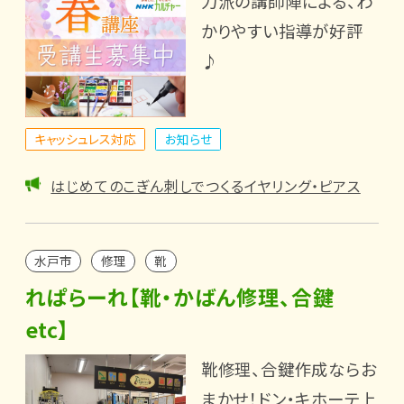
力派の講師陣による、わ
かりやすい指導が好評
♪
キャッシュレス対応
お知らせ
はじめてのこぎん刺しでつくるイヤリング・ピアス
水戸市
修理
靴
れぱらーれ【靴・かばん修理、合鍵
etc】
靴修理、合鍵作成ならお
まかせ！ドン・キホーテ上