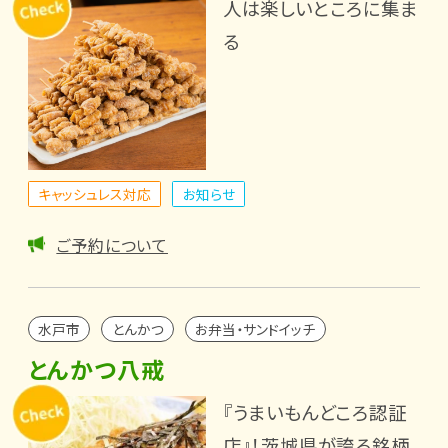
人は楽しいところに集ま
る
キャッシュレス対応
お知らせ
ご予約について
水戸市
とんかつ
お弁当・サンドイッチ
とんかつ八戒
『うまいもんどころ認証
店』！茨城県が誇る銘柄