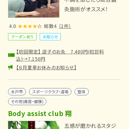
灸施術がオススメ！
4.0
★★★★
☆
総数4
（1件）
クーポンあり
お知らせ
【初回限定】 逆子のお灸 7,480円(初診料
込)→7,150円
【８月夏季お休みのお知らせ】
水戸市
スポーツクラブ・道場
整体
その他(美容・健康)
Body assist club 翔
五感が磨かれるスタジ