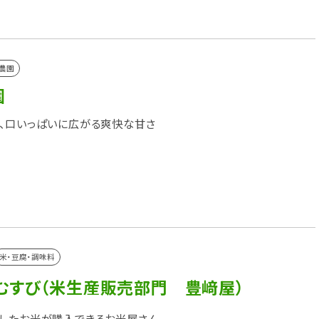
農園
園
、口いっぱいに広がる爽快な甘さ
米・豆腐・調味料
むすび（米生産販売部門 豊﨑屋）
したお米が購入できるお米屋さん