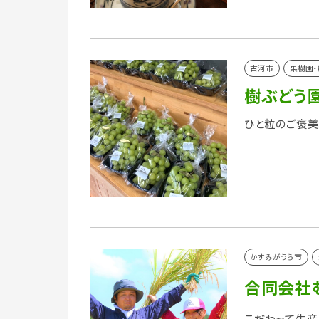
古河市
果樹園・
樹ぶどう
ひと粒のご褒美
かすみがうら市
合同会社
こだわって生産