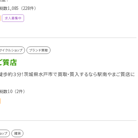
総数1,085
（228件）
求人募集中
サイクルショップ
ブランド買取
ご質店
徒歩約３分！茨城県水戸市で買取・質入するなら駅南やまご質店に
総数10
（2件）
ョップ
雑貨