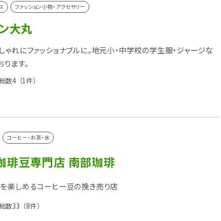
ス
ファッション小物・アクセサリー
ョン大丸
しゃれにファッショナブルに。地元小・中学校の学生服・ジャージな
おります。
総数4
（1件）
コーヒー・お茶・水
珈琲豆専門店 南部珈琲
を楽しめるコーヒー豆の挽き売り店
総数33
（8件）