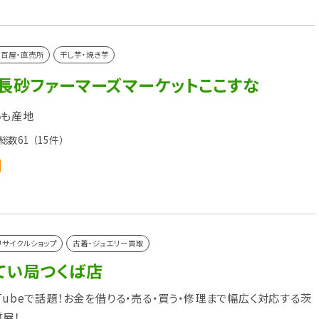
百屋・直売所
干し芋・焼き芋
 長砂ファーマーズマーケットここすな
いも産地
総数61
（15件）
リサイクルショップ
古着・ジュエリー買取
てい局つくば店
uTubeで話題！お金を借りる・売る・買う・修理まで幅広く対応する茨
屋！