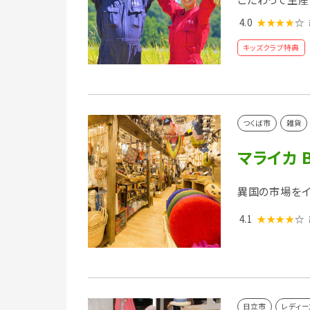
4.0
★★★★
☆
キッズクラブ特典
つくば市
雑貨
マライカ B
異国の市場をイメ
4.1
★★★★
☆
日立市
レディー