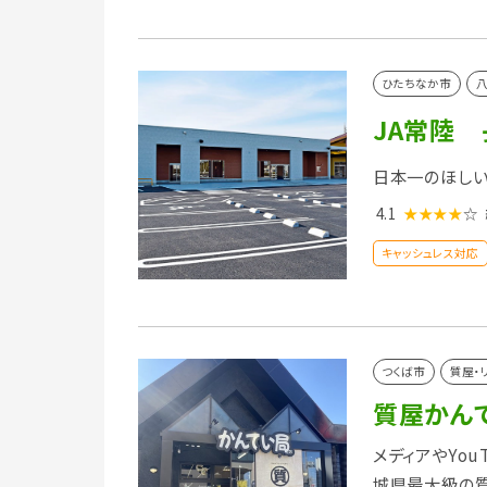
ひたちなか市
八
JA常陸
日本一のほし
4.1
★★★★
☆
キャッシュレス対応
つくば市
質屋・
質屋かん
メディアやYo
城県最大級の質