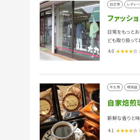
日立市
レディー
ファッシ
日常をもっとお
ども取り扱って
4.0
★★★★
☆
牛久市
喫茶店
自家焙煎
新鮮な香りと味
4.1
★★★★
☆