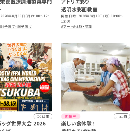
ば栄養医療調理製菓専門
アトリエ彩り
透明水彩画教室
防災教室
026年8月10日(月)9：00～12：
開催日時：2026年8月10日(月) 10:00～
12:00
加
#子育て・親子向け
#アート
#体験・参加
開催中
つくば市
小山市
バッグ世界大会 2026
楽しい食体験！