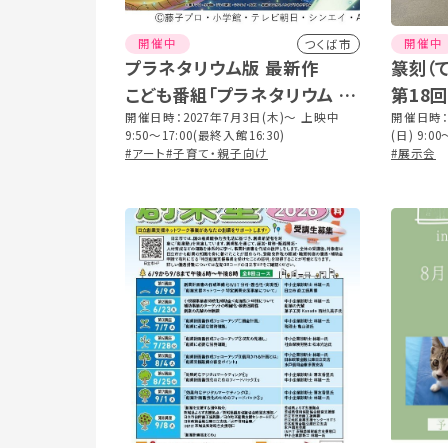
開催中
開催中
つくば市
プラネタリウム版 最新作
篆刻（
こども番組「プラネタリウム ド
第18
ラえもん 時間のひみつ」
開催日時：2027年7月3日(木)～ 上映中
展
開催日時：2
9:50～17:00(最終入館16:30)
(日) 9:0
#アート
#子育て・親子向け
#展示会