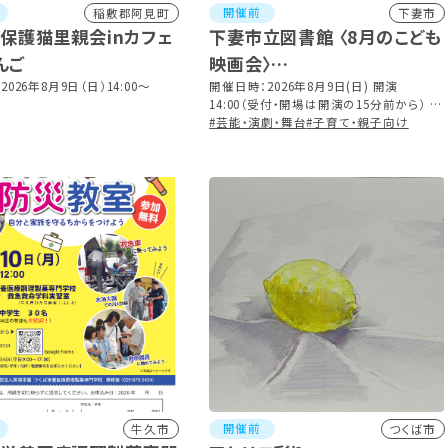
開催前
稲敷郡阿見町
下妻市
iN保護猫里親会inカフェ
下妻市立図書館 〈8月のこども
んご
映画会〉
026年8月9日（日）14:00〜
ふしぎ駄菓子屋 銭天堂 10巻
開催日時：2026年8月9日(日) 開演
14:00（受付・開場は開演の15分前から） ※
その名は「銭天堂」他 全10話
上映時間 90分
#芸能・演劇・舞台
#子育て・親子向け
開催前
牛久市
つくば市