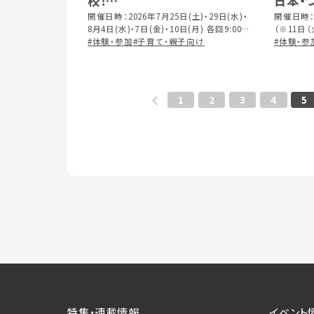
校！
日本・
～この夏だけの“ホンモノ体
開催日時：2026年7月25日(土)・29日(水)・
開催日時：2
8月4日(水)・7日(金)・10日(月) 各回9:00～
（※11日
験”がいっぱい！～
13:00予定 ※雨天中止：8/7(金) デイキャン
#体験・参加
#子育て・親子向け
#体験・参
プのみ 【対象】5歳～中学1年生 【定員】各
回20名程度 【申込】申込フォーム、または電
話にて
1
2
3
4
5
特集・連載情報
イベント