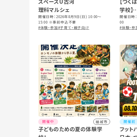
スペースU古河
【つく
理科マルシェ
学校】
開催日時：2026年8月9日(日) 10:00～
おやこ
開催日時：2
15:00 ※事前申込不要
00
#体験・参加
#子育て・親子向け
#体験・参
開催中
開催前
結城市
子どものための夏の体験学
フット