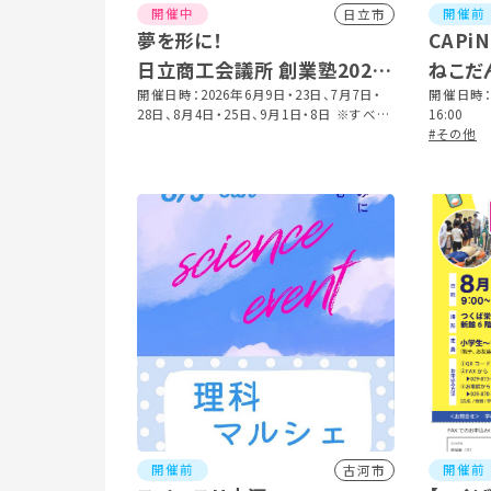
開催中
開催前
日立市
夢を形に！
CAP
日立商工会議所 創業塾2026
ねこだ
受講生募集
開催日時：2026年6月9日・23日、7月7日・
開催日時：2
28日、8月4日・25日、9月1日・8日 ※すべて
16:00
火曜日 ※全8回コース 18:00～20:00
#その他
開催前
開催前
古河市