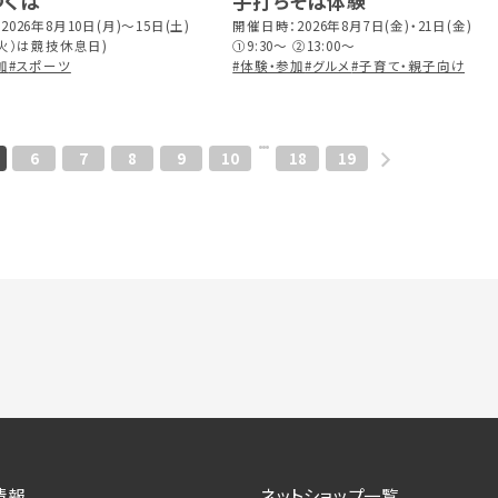
つくば
手打ちそば体験
026年8月10日(月)〜15日(土)
開催日時：2026年8月7日(金)・21日(金)
（火）は競技休息日)
①9:30～ ②13:00～
加
#スポーツ
#体験・参加
#グルメ
#子育て・親子向け
6
7
8
9
10
18
19
情報
ネットショップ一覧