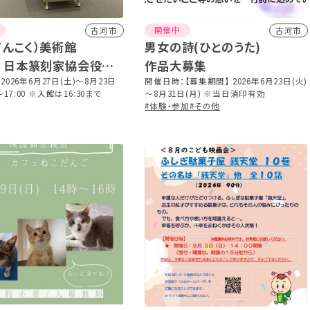
開催中
古河市
古河市
てんこく）美術館
男女の詩(ひとのうた)
回 日本篆刻家協会役員
作品大募集
026年6月27日(土)～8月23日
開催日時：【募集期間】 2026年6月23日(火)
0～17:00 ※入館は16:30まで
～8月31日(月) ※当日消印有効
#体験・参加
#その他