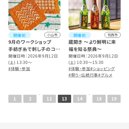
開催前
開催前
小山市
筑西市
9月のワークショップ
蔵開き ～より鮮明に来
手紡ぎ糸で刺し子のコー
福を知る祭典～
スター
開催日時：2026年9月12日
開催日時：2026年9月12日
(土) 13:30～
(土) 10:30～15:30
#体験・参加
#体験・参加
#ショッピング
#祭り・伝統行事
#グルメ
1
2
12
13
14
18
19