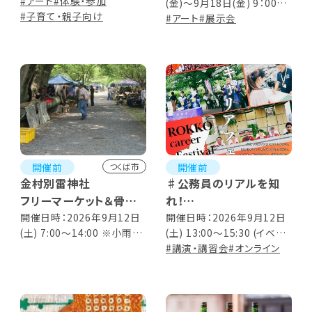
#アート
#体験・参加
(金)～9月18日(金) 9：00～
#子育て・親子向け
17：00（※18日は12：00ま
#アート
#展示会
で）
開催前
開催前
つくば市
金村別雷神社
♯公務員のリアルを知
フリーマーケット＆骨董
れ！
市
鹿行オンラインキャリア
開催日時：2026年9月12日
開催日時：2026年9月12日
(土) 7:00～14:00 ※小雨決
(土) 13:00～15:30 (イベン
フェス
行
ト終了後アフタートーク有)
#講演・講習会
#オンライン