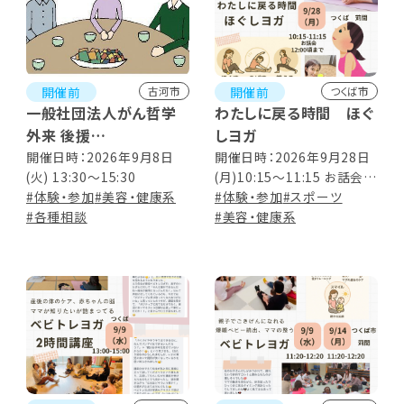
開催前
開催前
古河市
つくば市
一般社団法人がん哲学
わたしに戻る時間 ほぐ
外来 後援
しヨガ
古河きぼうのカフェ
開催日時：2026年9月8日
開催日時：2026年9月28日
(火) 13:30～15:30
(月)10:15～11:15 お話会
#体験・参加
#美容・健康系
12:00頃まで
#体験・参加
#スポーツ
#各種相談
#美容・健康系