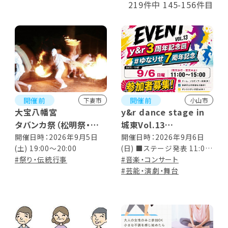
219件中 145-156件目
開催前
開催前
下妻市
小山市
大宝八幡宮
y&r dance stage in
タバンカ祭（松明祭・冬
城東Vol.13
瓜まつり）
【y&r開催3周年記念回】
開催日時：2026年9月5日
開催日時：2026年9月6日
(土) 19:00～20:00
(日) ■ステージ発表 11:00
音とダンスの野外ステー
#祭り・伝統行事
～15:00 ■キッチンカー
#音楽・コンサート
ジ
10:00～15:00 ※雨天決行・
#芸能・演劇・舞台
荒天中止