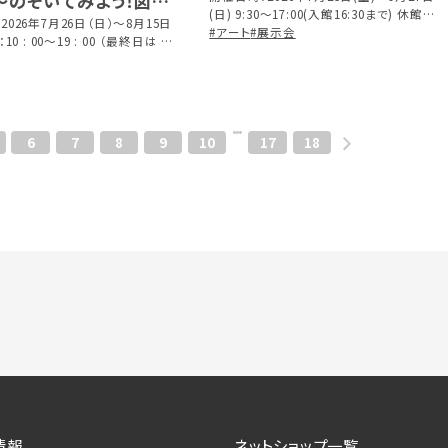
 ～のぞいてみよう！図工
(日) 9:30～17:00(入館16:30まで) 休館日/
～
2026年7月26日（日）～8月15日
毎週月曜日（但し9月21日（月・祝）開館）
#アート
#展示会
: 00 閉館） 会期中無休
6
7
8
9
10
17
18
情報
ネットショップ一覧