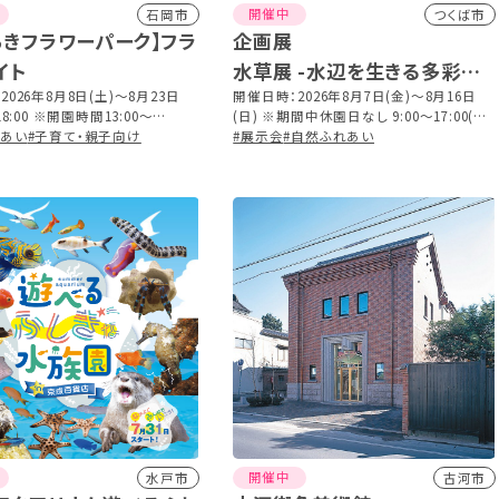
開催中
石岡市
つくば市
らきフラワーパーク】フラ
企画展
イト
水草展 -水辺を生きる多彩な
2026年8月8日(土)～8月23日
かたち-
開催日時：2026年8月7日(金)～8月16日
18:00 ※開園時間13:00～
(日) ※期間中休園日なし 9:00～17:00(最
終入園20:00)
れあい
#子育て・親子向け
終入園16:30)
#展示会
#自然ふれあい
開催中
水戸市
古河市