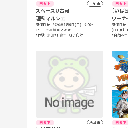
開催中
開催中
古河市
スペースU古河
【いば
理科マルシェ
ワーナ
開催日時：2026年8月9日(日) 10:00～
開催日時：
15:00 ※事前申込不要
(日) 点灯
#体験・参加
#子育て・親子向け
20:30(最
#自然ふ
開催中
開催中
結城市