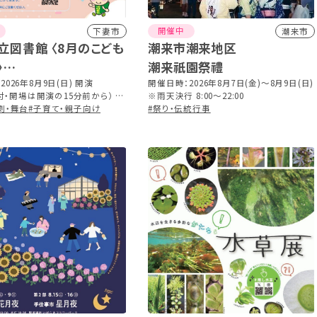
開催中
下妻市
潮来市
立図書館 〈8月のこども
潮来市潮来地区
〉
潮来祇園祭禮
駄菓子屋 銭天堂 10巻
026年8月9日(日) 開演
開催日時：2026年8月7日(金)～8月9日(日)
（受付・開場は開演の15分前から） ※
※雨天決行 8:00～22:00
は「銭天堂」他 全10話
90分
劇・舞台
#子育て・親子向け
#祭り・伝統行事