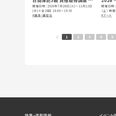
日商簿記3級 資格取得講座 受
2026
講生募集
開催日時：2026年7月28日(火)～11月12日
の時間
開催日時：
(木)※全28回 18:00～19:30
（土） 時間：10 : 00～19 : 00 （最終日は 15
#講演・講習会
#アート
1
2
3
4
5
特集・連載情報
イベント