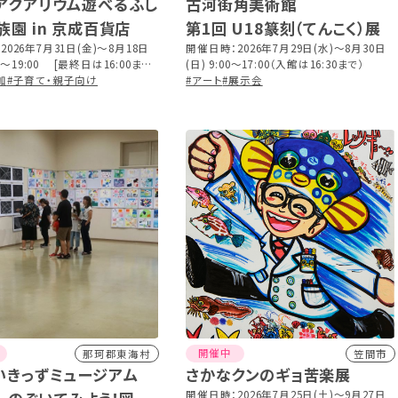
アクアリウム遊べるふし
古河街角美術館
族園 in 京成百貨店
第1回 U18篆刻（てんこく）展
026年7月31日(金)～8月18日
開催日時：2026年7月29日(水)～8月30日
30～19:00 [最終日は16:00まで]
(日) 9:00～17:00（入館は16:30まで）
それぞれ閉場の30分前まで
加
#子育て・親子向け
#アート
#展示会
開催中
那珂郡東海村
笠間市
いきっずミュージアム
さかなクンのギョ苦楽展
開催日時：2026年7月25日(土)～9月27日