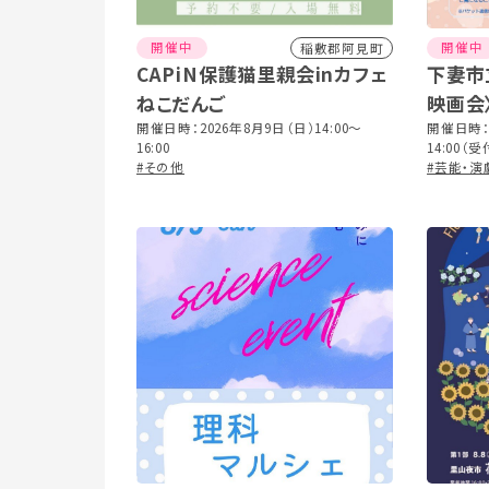
開催中
開催中
稲敷郡阿見町
CAPiN保護猫里親会inカフェ
下妻市
ねこだんご
映画会
開催日時：2026年8月9日（日）14:00〜
ふしぎ
開催日時：2
16:00
14:00
その名
#その他
上映時間 
#芸能・演