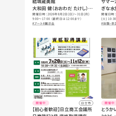
結城蔵美館
サマー
大和田 健（おおわだ たけし）写
ぎな水
真展 ～ 一期一会 ～
開催日時：2026年8月2日(日)～31日(月)
開催日時：2
9:00～17:00 （最終日は12:00まで）
(火) 10:
#アート
#展示会
※入場は
#体験・参
開催中
開催中
日立市
【初心者歓迎】日立商工会議所
とうか