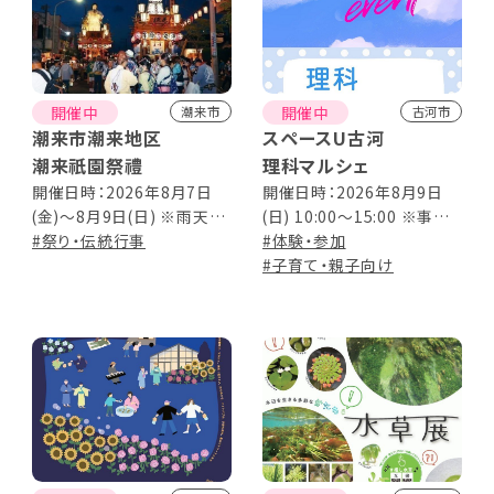
開催中
開催中
潮来市
古河市
潮来市潮来地区
スペースU古河
潮来祇園祭禮
理科マルシェ
開催日時：2026年8月7日
開催日時：2026年8月9日
(金)～8月9日(日) ※雨天決
(日) 10:00～15:00 ※事前
行 8:00～22:00
#祭り・伝統行事
申込不要
#体験・参加
#子育て・親子向け