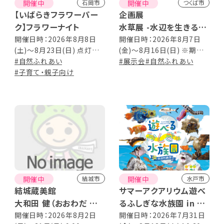
開催中
開催中
石岡市
つくば市
【いばらきフラワーパー
企画展
ク】フラワーナイト
水草展 -水辺を生きる多
彩なかたち-
開催日時：2026年8月8日
開催日時：2026年8月7日
(土)～8月23日(日) 点灯
(金)～8月16日(日) ※期間
18:00 ※開園時間13:00～
#自然ふれあい
中休園日なし 9:00～
#展示会
#自然ふれあい
20:30(最終入園20:00)
#子育て・親子向け
17:00(最終入園16:30)
開催中
開催中
結城市
水戸市
結城蔵美館
サマーアクアリウム遊べ
大和田 健（おおわだ たけ
るふしぎな水族園 in 京
し）写真展 ～ 一期一会
成百貨店
開催日時：2026年8月2日
開催日時：2026年7月31日