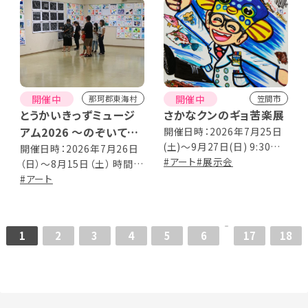
開催中
開催中
那珂郡東海村
笠間市
とうかいきっずミュージ
さかなクンのギョ苦楽展
アム2026 ～のぞいてみ
開催日時：2026年7月25日
(土)～9月27日(日) 9:30～
よう！図工の時間～
開催日時：2026年7月26日
17:00(入館16:30まで) 休館
#アート
#展示会
（日）～8月15日（土） 時間：
日/毎週月曜日（但し9月21
10 : 00～19 : 00 （最終日は
#アート
日（月・祝）開館）
15 : 00 閉館） 会期中無休
1
2
3
4
5
6
17
18