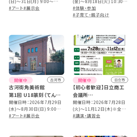
(日)～31日(月) 9:00～
(金)～8月18日(火) 10:30～
～
17:00 （最終日は12:00ま
#アート
#展示会
19:00 [最終日は16:00ま
#体験・参加
で）
で] ※入場はそれぞれ閉場
#子育て・親子向け
の30分前まで
開催中
開催中
古河市
日立市
古河街角美術館
【初心者歓迎】日立商工
第1回 U18篆刻（てんこ
会議所
く）展
日商簿記3級 資格取得
開催日時：2026年7月29日
開催日時：2026年7月28日
(水)～8月30日(日) 9:00～
(火)～11月12日(木)※全28
講座 受講生募集
17:00（入館は16:30まで）
#アート
#展示会
回 18:00～19:30
#講演・講習会