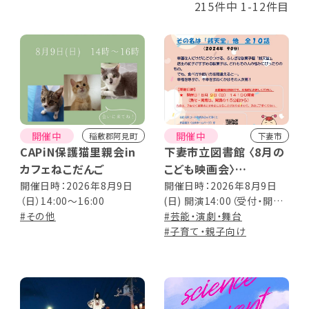
215件中 1-12件目
開催中
開催中
稲敷郡阿見町
下妻市
CAPiN保護猫里親会in
下妻市立図書館 〈8月の
カフェねこだんご
こども映画会〉
ふしぎ駄菓子屋 銭天堂
開催日時：2026年8月9日
開催日時：2026年8月9日
（日）14:00〜16:00
(日) 開演14:00（受付・開場
10巻 その名は「銭天堂」
#その他
は開演の15分前から） ※上
#芸能・演劇・舞台
他 全10話
映時間 90分
#子育て・親子向け