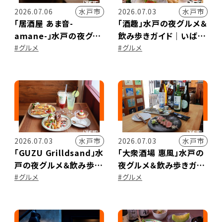
水戸市
水戸市
2026.07.06
2026.07.03
「居酒屋 あま音-
「酒趣」水戸の夜グルメ＆
amane-」水戸の夜グル
飲み歩きガイド｜いばナ
メ＆飲み歩きガイド｜い
ビNight
#グルメ
#グルメ
ばナビNight
水戸市
水戸市
2026.07.03
2026.07.03
「GUZU Grilldsand」水
「大衆酒場 惠風」水戸の
戸の夜グルメ＆飲み歩き
夜グルメ＆飲み歩きガイ
ガイド｜いばナビNight
ド｜いばナビNight
#グルメ
#グルメ