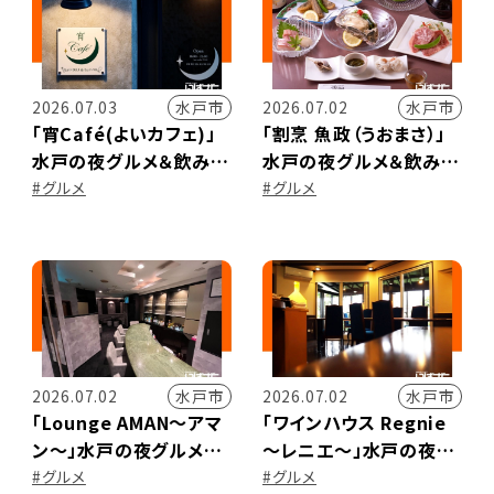
水戸市
水戸市
2026.07.03
2026.07.02
「宵Café(よいカフェ)」
「割烹 魚政（うおまさ）」
水戸の夜グルメ＆飲み歩
水戸の夜グルメ＆飲み歩
きガイド｜いばナビ
きガイド｜いばナビ
#グルメ
#グルメ
Night
Night
水戸市
水戸市
2026.07.02
2026.07.02
「Lounge AMAN～アマ
「ワインハウス Regnie
ン～」水戸の夜グルメ＆
～レニエ～」水戸の夜グ
飲み歩きガイド｜いばナ
ルメ＆飲み歩きガイド｜
#グルメ
#グルメ